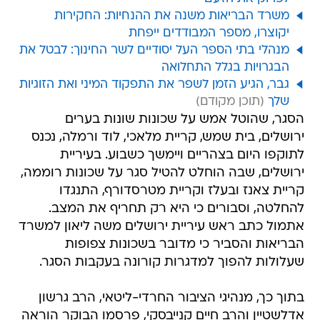
משרד הבריאות משנה את ההנחיות: החקירות
יקוצרו, מספר המבודדים ייפחת
מנהלי בתי הספר העל יסודיים לשר החינוך: לבטל את
הבגרויות בגלל התחלואה
גבר, הגיע הזמן לשפר את התפקוד המיני ואת הזוגיות
שלך
הסגר, שהוטל אמש על שכונות שונות בערים
ירושלים, בית שמש, קריית מלאכי, לוד ורמלה, נכנס
לתוקפו היום בצהריים ויימשך כשבוע. בעיריית
ירושלים, שבה הוחלט להטיל סגר על שכונות רוממה,
קריית צאנז ובעלז וקריית מטרסדורף, התנגדו
להחלטה, וסבורים כי היא רק תחריף את המצב.
אתמול כתב ראש עיריית ירושלים משה ליאון למשרד
הבריאות והסביר כי מדובר בשכונות צפופות
שעלולות להפוך למדגרות קורונה בעקבות הסגר.
בתוך כך, מנהיגי הציבור החרדי-ליטאי, הרב גרשון
אדלשטיין והרב חיים קנייבסקי, פרסמו הבוקר הוראה