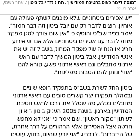
/
"מנסה ליצור כאוס בחטיבת המודיעין". תת גונדר יובל ביטון
אתר רשמי,
אתר רשמי
"יש אסירים ביטחוניים שלא מוכנים לשתף פעולה עם
אוחיון, רוצים לדבר רק עם יובל ביטון וזה דבר חמור",
אמר בכיר שב"ס והוסיף כי "אין שום צורך לסגן מפקד
מחוז לדבר עם אסירים ביטחוניים אלא אם יש אירוע
חריג או הנחייה של מפקד המחוז, בשביל זה יש את
אנשי המודיעין. אבל ביטון המשיך לדבר עם ראשי
ארגוני מחבלים וגם ראשי ארגוני פשע, קורא להם
'אחי' ונותן להם הטבות מפליגות".
ביטון החל לשרת בשב"ס בתפקיד רופא שיניים
ובמהלך תפקידו יצר קשרים טובים עם ראשי ארגוני
מחבלים בכלא, מה שסלל את דרכו לראש חטיבת
המודיעין בארגון. בשנת 2005 העניק ביטון ריאיון
לעיתון "מקור ראשון", שם אמר כי "אני לא מחפש
חרטה אצל האסירים אלא הרהורים על דרך אחרת,
של הידברות". לדבריו, "אני יודע שהיום, בחוץ, עושים