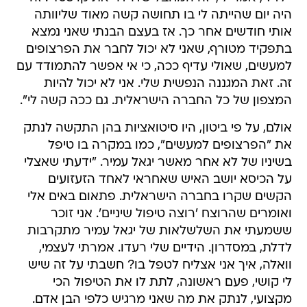
היה יום שהייתה לי בו תחושה קשה מאוד שליוותה
אותי חודשים אחר כך. אז בעצם הבנתי שאני נמצא
בתפקיד מטורף, שאני לא יכול לחבר את הפרצופים
למעשים, שאולי עדיף ככה, כי אי אפשר להתמודד עם
זה. זאת המגננה הנפשית שלי. אני לא יכול להיות
המצפון של כל החברה הישראלית. גם ככה קשה לי".
אולם, על פי ביטון, היו סיטואציות בהן התקשה לנתק
את "הפרצופים למעשים", כמו במקרה בו טיפל
בשיניו של לא אחר מאשר יגאל עמיר. "ידעתי שאצלי
על הכיסא יושב האיש שאחראי לאחד הזעזועים
הקשים שקרו בחברה הישראלית. פתאום באים אלי
ואומרים שהרוצח 'רוצה טיפול שיניים'. אני זוכר
ששמעתי את השלשלאות של יגאל עמיר מתקרבות
לדלת, במסדרון. הידיים שלי רעדו. אמרתי לעצמי,
וואלה, איך אני אצליח לטפל בו? חשבתי על זה שיש
לי קושי, פעם ראשונה, לתת לו את הטיפול הכי
מקצועי, לנתק את מה שאני מרגיש כלפי הבן אדם.