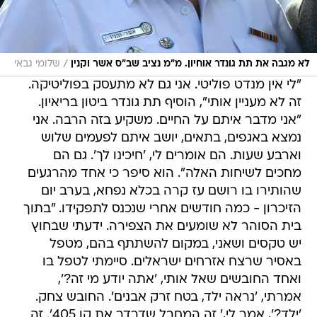
/
לא מגבה את תת גונדר אוחיון. מ"מ נציב שב"ס אשר וקנין
שלומי גבאי
"לי אין מנדט פוליטי. אני גם לא מתעסק בפוליטיקה.
זה לא מעניין אותי", הוסיף תת גונדר ביטון בריאיון.
"אני מדבר איתם על החיים. משקיע בזה הרבה. אני
נמצא באגפים, בתאים, יושב איתם לפעמים שלוש
וארבע שעות. הם אומרים לי, 'חיכינו לך'. גם הם
מחכים לשיחות האלה". הוא סיפר כי אחד מהרגעים
שהותירו בו רושם עז קרה בכלא נפחא, בערב יום
הזיכרון - כמה חודשים אחרי שנכנס לתפקידו. "בתוך
בית הסוהר לא שומעים את הצפירה. ידעתי שבחוץ
יש טקסים ושאני, במקום להשתתף בהם, מטפל
באסיר שרצח אזרחים ישראלים. סיימתי לטפל בו
ואחד החובשים שאל אותי, 'אתה יודע מי זה?',
אמרתי, 'נראה ילד, בטח זרק אבנים'. החובש צחק.
'ילד?', אמר לי,' זה המחבל שדרדר את קו 405'. זה