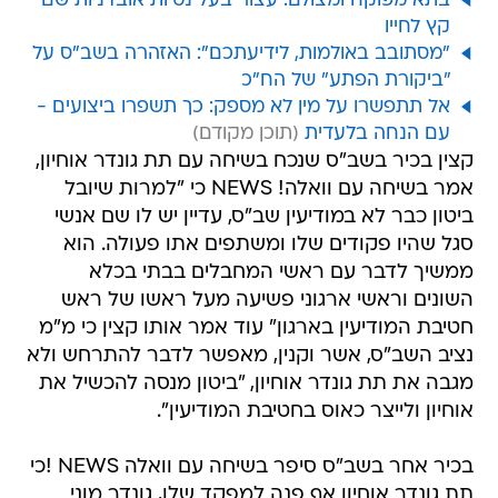
בתא מפוקח ומצולם: עצור בעל נטיות אובדניות שם
קץ לחייו
"מסתובב באולמות, לידיעתכם": האזהרה בשב"ס על
"ביקורת הפתע" של הח"כ
אל תתפשרו על מין לא מספק: כך תשפרו ביצועים -
עם הנחה בלעדית
קצין בכיר בשב"ס שנכח בשיחה עם תת גונדר אוחיון,
אמר בשיחה עם וואלה! NEWS כי "למרות שיובל
ביטון כבר לא במודיעין שב"ס, עדיין יש לו שם אנשי
סגל שהיו פקודים שלו ומשתפים אתו פעולה. הוא
ממשיך לדבר עם ראשי המחבלים בבתי בכלא
השונים וראשי ארגוני פשיעה מעל ראשו של ראש
חטיבת המודיעין בארגון" עוד אמר אותו קצין כי מ"מ
נציב השב"ס, אשר וקנין, מאפשר לדבר להתרחש ולא
מגבה את תת גונדר אוחיון, "ביטון מנסה להכשיל את
אוחיון ולייצר כאוס בחטיבת המודיעין".
בכיר אחר בשב"ס סיפר בשיחה עם וואלה NEWS !כי
תת גונדר אוחיון אף פנה למפקד שלו, גונדר מוני