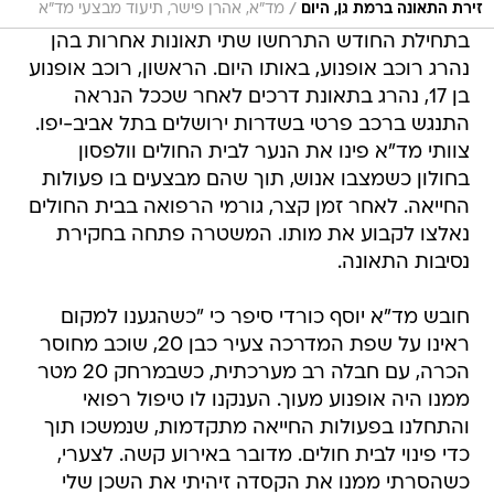
/
זירת התאונה ברמת גן, היום
מד"א, אהרן פישר, תיעוד מבצעי מד"א
בתחילת החודש התרחשו שתי תאונות אחרות בהן
נהרג רוכב אופנוע, באותו היום. הראשון, רוכב אופנוע
בן 17, נהרג בתאונת דרכים לאחר שככל הנראה
התנגש ברכב פרטי בשדרות ירושלים בתל אביב-יפו.
צוותי מד"א פינו את הנער לבית החולים וולפסון
בחולון כשמצבו אנוש, תוך שהם מבצעים בו פעולות
החייאה. לאחר זמן קצר, גורמי הרפואה בבית החולים
נאלצו לקבוע את מותו. המשטרה פתחה בחקירת
נסיבות התאונה.
חובש מד"א יוסף כורדי סיפר כי "כשהגענו למקום
ראינו על שפת המדרכה צעיר כבן 20, שוכב מחוסר
הכרה, עם חבלה רב מערכתית, כשבמרחק 20 מטר
ממנו היה אופנוע מעוך. הענקנו לו טיפול רפואי
והתחלנו בפעולות החייאה מתקדמות, שנמשכו תוך
כדי פינוי לבית חולים. מדובר באירוע קשה. לצערי,
כשהסרתי ממנו את הקסדה זיהיתי את השכן שלי