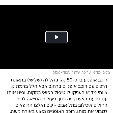
צילום: מד"א, עריכה: ירדנה עבודי-פוקס
רוכב אופנוע בן כ-50 נהרג הלילה (שלישי) בתאונת
דרכים עם רוכב אופניים ברחוב אבא הלל ברמת גן.
צוותי מד"א העניקו לו טיפול רפואי במקום, ופינו אותו
עם פגיעת ראש קשה ותוך פעולות החייאה לבית
החולים איכילוב בתל אביב - שם נאלצו הרופאים
לקבוע את מותו. רוכב האופניים נפצע באורח קשה,