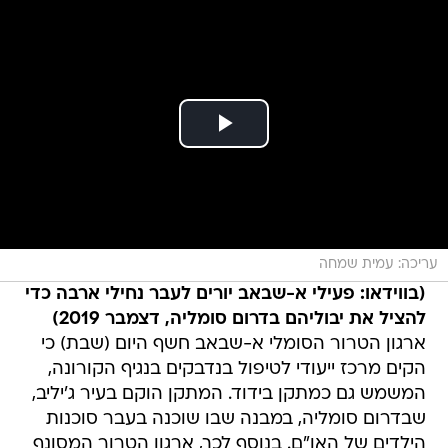
עריכה: עמית שמחה
(בווידאו: פעילי א-שבאב יורים לעבר נחילי ארבה כדי
להציל את יבוליהם בדרום סומליה, דצמבר 2019)
ארגון הטרור הסומלי א-שבאב חשף היום (שבת) כי
הקים מרכז ייעודי לטיפול בנדבקים בנגיף הקורונה,
המשמש גם כמתקן בידוד. המתקן הוקם בעיר ג'יליב,
שבדרום סומליה, במבנה שבו שוכנה בעבר סוכנות
הילדים של האו"ם. בנוסף לכך, ארגון הטרור המסונף