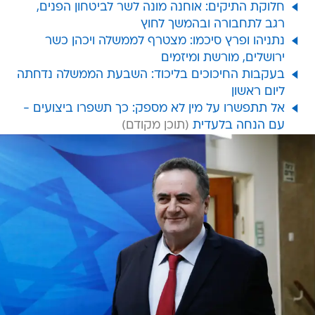
חלוקת התיקים: אוחנה מונה לשר לביטחון הפנים,
רגב לתחבורה ובהמשך לחוץ
נתניהו ופרץ סיכמו: מצטרף לממשלה ויכהן כשר
ירושלים, מורשת ומיזמים
בעקבות החיכוכים בליכוד: השבעת הממשלה נדחתה
ליום ראשון
אל תתפשרו על מין לא מספק: כך תשפרו ביצועים -
עם הנחה בלעדית