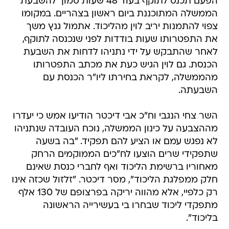
הפעם תכנס לתוקף בעוד 48 שעות סמוך להשבעת
הממשלה המתוכננת ביום ראשון בצהריים. במקומו
צפוי להתמנות יריב לוין מהליכוד. אתמול גנץ משך
את התפטרותו שעות בודדות לפני שנכנסה לתוקף,
לאחר שהתבקש על ידי נתניהו לדחות את השבעת
הכנסת. גם לוין הגיש כעת את מכתב התפטרותו
מהממשלה, לקראת בחירתו ליו"ר הכנסת עם
השבעתה.
השר צחי הנגבי וח"כ אבי דיכטר הודיעו אמש כי יעדרו
מההצבעה על כינון הממשלה, נוכח העובדה שנתניהו
לא נפגש עמם או הציע להם תפקיד. "בה בשעה
שתפקידי שרים הוצעו לח"כים הממוקמים הרחק
מאחוריו ברשימת הליכוד ואף לחברי כנסת שאינם
חלק ממפלגת הליכוד", מסר דיכטר. "זלזול שכזה אינו
רק כלפיי, אלא מהווה יריקה בפרצופם של 130 אלף
מתפקדי ליכוד שבחרו בי בעשירייה הראשונה
בליכוד".