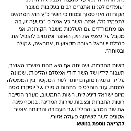
נתניהו הודה לכץ על שנענה לקבל את התיק.
"עומדים לפנינו אתגרים רבים בעקבות משבר
הקורונה ואני סמוך ובטוח כי השר כ"ץ הוא המתאים
לתפקיד זה", אמר. השר כץ אמר כי "בשעה זו, בה
אנו מתמודדים עם השלכות משבר הקורונה, אני
מקבל על עצמי את תיק האוצר ומתחייב להוביל את
כלכלת ישראל בצורה מקצועית, אחראית, שקולה
ובטוחה".
רשות החברות, שהייתה אף היא תחת משרד האוצר,
תעבור לידיו של השר דודי אמסלם (הליכוד), שמונה
על ידי נתניהו מוקדם יותר לשר המקשר בין הממשלה
לכנסת. עוד הוחלט כי בתחום טיפולו של יופקדו מטה
מיזם ישראל דיגיטלית, רשות התקשוב, מערך הסייבר,
רשות החברות ונציבות שירות המדינה. בנוסף מינה
את שר המדע והחלל ושר העבודה והרווחה אופיר
אקוניס לשר לשיתוף פעולה אזורי.
לקריאה נוספת בנושא