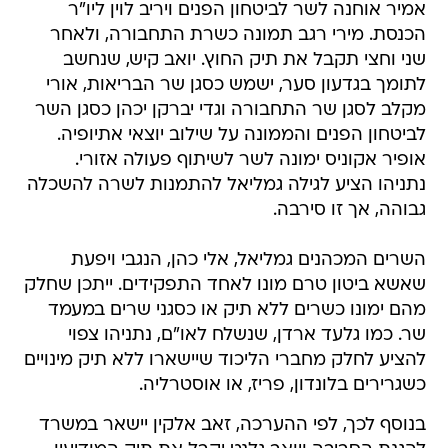
אמיר אוחנה לשר לביטחון הפנים ויריב לוין ליו"ר
הכנסת. מירי רגב תמונה כשרת התחבורה, ולאחר
שני וחצי תקבל את תיק החוץ. יואב קיש, שנחשב
לתומך בגדעון סער, ישמש כסגן שר הבריאות, אורי
מקלב לסגן שר התחבורה וגדי יברקן יכהן כסגן השר
לביטחון הפנים והממונה על שילוב יוצאי אתיופיה.
אופיר אקוניס ימונה לשר לשיתוף פעולה אזורי.
נתניהו הציע לגילה גמליאל להתמנות לשרה להשכלה
גבוהה, אך זו סירבה.
השרים המכהנים גמליאל, אלי כהן, הנגבי ויפעת
שאשא ביטון טרם מונו לאחד התפקידים. ייתכן שחלק
מהם ימונו כשרים ללא תיק או כסגני שרים במעמד
שר. כמו גלעד ארדן, שנשלח לאו"ם, נתניהו צפוי
להציע לחלק מחברי הליכוד שיישארו ללא תיק מינויים
כשגרירים בלונדון, פריז, או אוסטרליה.
בנוסף לכך, לפי ההערכה, זאב אלקין יישאר במשרד