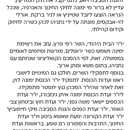
להגנת הסביבה ויואב גלנט יקבל את תיק המודיעין.
עדיין לא ברור מי ימונה לתיקי החינוך והאנרגיה, שככל
הנראה הוצעו ליובל שטייניץ או לניר ברקת. אורלי
לוי-אבקסיס, מונתה על ידי נתניהו לכהן כשרה לחיזוק
וקידום קהילתי.
יו"ר הבית היהודי, השר רפי פרץ, עזב את רשימת
ימינה וישמש כשר ירושלים, מורשת ומיזמים לאומיים
בממשלה. זאת, לפי ההסכם הקואליציוני שנחתם עם
נתניהו, בתום משא ומתן ארוך.
בנוסף לתפקידי השרים, חולקו גם המינויים ליושבי
ראש ועדות הכנסת. לתפקיד יו"ר הכנסת ימונה לוין,
זאת לאחר שהיו"ר המכהן גנץ יתפטר מתפקידו.
ליו"ר ועדת הכנסת ימונה איתן גינזבורג, יו"ר ועדת
הכספים יישאר משה גפני, יו"ר ועדת חוץ וביטחון צבי
האוזר, יו"ר ועדת הפנים והגנת הסביבה מיקי חיימוביץ'
יו"ר ועדת הקורונה יפעת שאשא ביטון ויו"ר ועדת
החינוך, התרבות והספורט רם שפע. בראשות ועדת