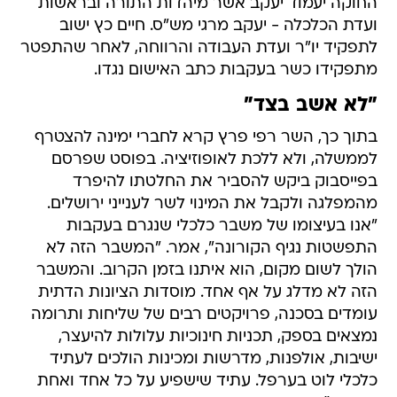
החוקה יעמוד יעקב אשר מיהדות התורה ובראשות
ועדת הכלכלה - יעקב מרגי מש"ס. חיים כץ ישוב
לתפקיד יו"ר ועדת העבודה והרווחה, לאחר שהתפטר
מתפקידו כשר בעקבות כתב האישום נגדו.
"לא אשב בצד"
בתוך כך, השר רפי פרץ קרא לחברי ימינה להצטרף
לממשלה, ולא ללכת לאופוזיציה. בפוסט שפרסם
בפייסבוק ביקש להסביר את החלטתו להיפרד
מהמפלגה ולקבל את המינוי לשר לענייני ירושלים.
"אנו בעיצומו של משבר כלכלי שנגרם בעקבות
התפשטות נגיף הקורונה", אמר. "המשבר הזה לא
הולך לשום מקום, הוא איתנו בזמן הקרוב. והמשבר
הזה לא מדלג על אף אחד. מוסדות הציונות הדתית
עומדים בסכנה, פרויקטים רבים של שליחות ותרומה
נמצאים בספק, תכניות חינוכיות עלולות להיעצר,
ישיבות, אולפנות, מדרשות ומכינות הולכים לעתיד
כלכלי לוט בערפל. עתיד שישפיע על כל אחד ואחת