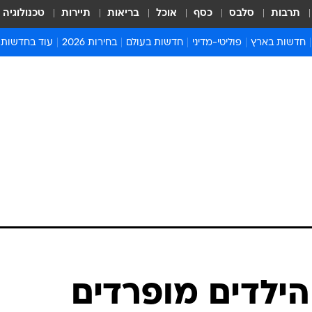
תרבות
סלבס
כסף
אוכל
בריאות
תיירות
טכנולוגיה
חדשות בארץ
פוליטי-מדיני
חדשות בעולם
בחירות 2026
עוד בחדשות
אירועים בארץ
פוליטיקה וממשל
המזרח התיכון
דעות ופרשנויו
חדשות פלילים ומשפט
יחסי חוץ
אירופה
סרי ושלזינגר
חינוך
אמריקה
פרויקטים מיוח
ישראלים בחו"ל
אסיה והפסיפיק
אסור לפספס
בריאות
אפריקה
מדע וסביבה
חברה ורווחה
הנחיות פיקוד 
ארכיון מדורים
זמני כניסת ש
לוח חופשות וח
לוח שנה
חדשות יהדות
 הילדים מופרדים
חדשות המשפ