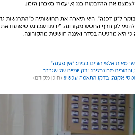
לצמצם את ההדבקות בנגיף, יעמוד במבחן הזמן.
וקר ל"גן דפנה". היא תיארה את תחושותיה כ"התרגשות גד
להגיע לגן חרף החשש מקורונה. "ידענו שברגע שיפתחו את ה
ה כי היא מרגישה בסדר ואיננה חוששת מהקורונה.
 מאות אלפי הורים בבית: "אין מענה"
, וההורים מבולבלים: "רק יומיים של שגרה"
טי אקנה: בדקו התאמה עכשיו!