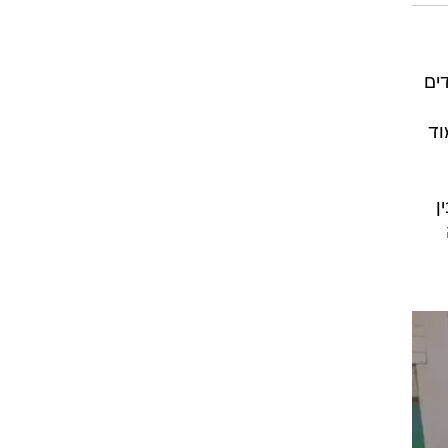
ים
וד
ן