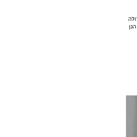
ולה
גן