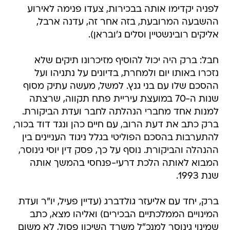
לפניה יקדימו אותה בבכירות, צעדו פנימה לאירוע
ההשבעה המרובעת, בזה אחר זה, עדנה ארבל,
אליקים רובינשטיין וסלים ג'ובראן).
חבל: ברק היה יכול להוסיף מזיכרונו תיקים שלא
נזכרו באותו יום ולמחרת, בדיונים על נתניהו ועל
ההסכם שלו עם בני גנץ. למשל, מעשה עתיק מסוף
שנות ה-70 במועצת עיריית פתח תקווה, שרצתה
למנות אחד מחברי הנהלתה לחבר ועדת הביקורת.
ברק כתב את דעת הרוב, עם חיים כהן ונגד דוד בכור,
להתערבות בהסכם הפוליטי בגלל ניגוד העניינים בין
ההנהלה והביקורת. נוסף על כך, פסק דין יוסי גינוסר,
המבוא לאותה הלכת דרעי-פנחסי בהמשך אותה
שנת 1993.
ברק, יחד עם אליעזר גולדברג (עדיין פעיל, יו"ר ועדת
המינויים הממלכתיים הבכירים) ואליהו מצא, כתב
שמינוי גינוסר למנכ"ל משרד השיכון פסול, לא משום