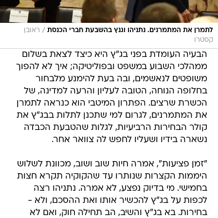
/
לתמרן את המתמרנים. נתניהו וגנץ בהשבעת חברי הכנסת
ראובן
קסטרו
הבעיה העומדת בפני בג"ץ היא כיצד לצאת בשלום
ממהלכי השבוע במשפט ובפוליטיקה; איך לא להפוך
משופטים לנאשמים, ובה בעת להימנע מלבחור
בחלופה הנוחה, הטובה לעליון והרעה למדינה, של
הכשרת שרצים. הפתרון המיטבי הוא כנראה לתמרן
את המתמרנים, לגרום למי שתכנן לתלות בבג"ץ את
קולר הבחירות הרביעיות, לגלות שהטבעת הכבדה
נשארה בידיו ושעליו לחפש לה צוואר אחר.
"זמן פציעות", אמרה חיות שוב ושוב, מכוונת לשלוש
היממות הקצרות שנותרו עד שהקוקיה תקרא חצות
בחמישי. מי בדיוק נפצע, לא אמרה. נתניהו רצה
לכפות על בג"ץ להכשיר אותו ואת ההסכם, ולא -
בחירות. בא בג"ץ והשיב, הב תחילה חוק, ואם לא