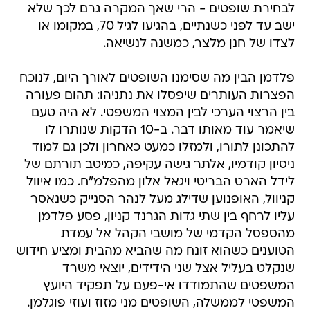
לבחירת שופטים - הרי שאך המקרה גרם לכך שלא
ישב עד לפני כשנתיים, בהגיעו לגיל 70, במקומו או
לצדו של חנן מלצר, כמשנה לנשיאה.
פלדמן הבין מה שסימנו השופטים לאורך היום, לנוכח
הפצרות העותרים שיפסלו את נתניהו: תהום פעורה
בין הרצוי הערכי לבין המצוי המשפטי. לא היה טעם
שיאמר עוד מאותו דבר. ב-10 הדקות שנותרו לו
להתכונן לתורו, ולמזלו כמעט כאחרון ולכן גם למוד
ניסיון קודמיו, אלתר גישה עקיפה, כמיטב תורתם של
לידל הארט הבריטי ויגאל אלון מהפלמ"ח. כמו איוול
קניוול, האופנוען שדילג מעל לנהר הסנייק כשנאסר
עליו לרחף בין שתי גדות הגרנד קניון, פסע פלדמן
מהספסל הקדמי של מושבי הקהל אל עמדת
הטוענים כשהוא זונח מה שהביא מהבית ומציע חידוש
שנקלט בעליל אצל שני הידידים, יוצאי משרד
המשפטים שהתמודדו אי-פעם על תפקיד היועץ
המשפטי לממשלה, השופטים מני מזוז ועוזי פוגלמן.