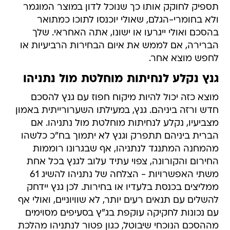
תספיק לחוקק אותו כך שנוכל לדון במוצר המוגמר
ולא בחומרי-הגלם, שאולי יוכנסו לתוכו כמתואר
בהסכם ואולי ייגרעו או ישונו, אתה האחראי. שלך
הברירה, אם לממש את איום הבחירות הרביעיות או
לחפש מוצא אחר.
גנץ נקלע לנחיתות מוחלטת מול נתניהו
מוצא כזה יכול להיות מיקוח חפוז עם גנץ להסכם
חדש ורזה ביניהם. גנץ, במעילתו השערורייתית באמון
מצביעיו, נקלע לנחיתות מוחלטת מול נתניהו. אם
הברית ביניהם תתפרק וגנץ לא יתמוך בח"כ כלשהו
מהמחנה המתנגד לנתניהו, אף שבגרונו רוממות
החירום והקורונה, צפוי עתיד עלוב לגנץ בכל אחת
משתי האפשרויות - הצלחה של נתניהו להשיג 61
ממליצים בכנסת בלעדיו או בחירות. לכן גנץ יידחק
להשלים עם תנאים רעים יותר, לא שוויוניים, ואולי אף
עם נכונות לחקיקה עוקפת בג"ץ בסעיפים מסוימים
מההסכם הנוכחי שיבוטל, כגון פטור לנתניהו מהלכת