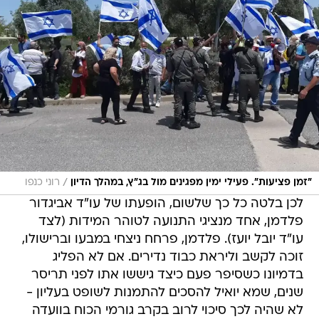
/
"זמן פציעות". פעילי ימין מפגינים מול בג"ץ, במהלך הדיון
רוני כנפו
לכן בלטה כל כך שלשום, הופעתו של עו"ד אביגדור
פלדמן, אחד מנציגי התנועה לטוהר המידות (לצד
עו"ד יובל יועז). פלדמן, פרחח ניצחי במבעו וברישולו,
זוכה לקשב וליראת כבוד נדירים. אם לא הפליג
בדמיונו כשסיפר פעם כיצד גיששו אתו לפני תריסר
שנים, שמא יואיל להסכים להתמנות לשופט בעליון -
לא שהיה לכך סיכוי לרוב בקרב גורמי הכוח בוועדה