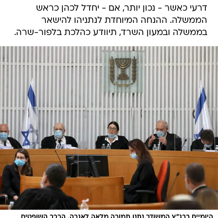
דרעי כאשר - נכון יותר, אם - יחדל לכהן כראש
הממשלה. ההנחה המיוחדת לנתניהו להישאר
בממשלה ובמעון השרד, תיוודע כהלכת בלפור-שרה.
היומיים בבג"ץ המשודר נתנו תמורה מלאה לאגרה. הרכב השופטים