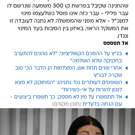
שהחנינה שקיבל בפרשת קו 300 משמעה שנרשם לו
עבר פלילי - עבר כזה אינו פוסל כשלעצמו מינוי
למנכ"ל - אלא מפני שהממשלה לא נתנה לעובדה זו
את המשקל הראוי, באיזון בין הסיבות בעד המינוי
ונגדו.
אל תפספס
בג"ץ על ההסכם הקואליציוני: "לא נוהגים להתערב
בחקיקה שלא הושלמה"
אחרי שנים תחת אש, המצלמות הן הדבר הכי טוב
שקרה לבג"ץ
השופטים לעותרים נגד נתניהו: "המחוקק לא מצא
לנכון להורות על אי-כשירות"
אל תתפשרו על מין לא מספק: כך תשפרו ביצועים -
עם הנחה בלעדית