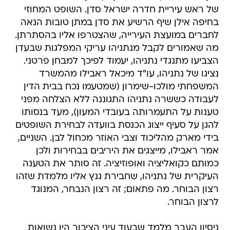
של ראש עיריית חדרה ישראל סדן. השופט המחוזי
בחיפה אילן שיף הרשיע את סדן במתן טובות הנאה
לחברים במועצת העירייה, שהצטרפו אליו בהסתרתן.
מה שאמורים לקבל מנתניהו עריקי המפלגות שבעדן
הצביעו מתנגדי נתניהו, יעמוד לפיכך למבחן פרטני.
נציגו של נתניהו, עו"ד מיכאל ראבילו מהמשרד
המשפחתי מולכו-שימרון (שמטעמו נכח בבית הדין
לעבודה כששרה נתניהו התגוננה ללא הצלחה מפני
טענות על התעמרותה בעובדי המעון), מעד בנסותו
להגן על סעיף ייצוג הכנסת בוועדה לבחירת השופטים
בידי מארק מהליכוד וצבי האוזר מכחול לבן. השניים,
אמר ראבילו, מייצגים את היריבים בבחירות ולכן
כמותם כקואליציה ואופוזיציה. זה סותר את הטענה
העיקרית של נתניהו, שחבירת גנץ אליו מלמדת שזהו
רצון הבוחר. מה פתאום; זה רצון הנבחר, המנוגד
לרצון הבוחר.
ניסיון העבר מלמד שבעוד עיני הציבור היו נשואות