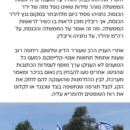
להטיל את ההרכבה, להחיל על מועמדים לראשות
הממשלה טוהר מידות שאינו נופל מזה של יו"ר
הכנסת. נתניהו פסול כיום מלהיבחר במקום גנץ ליו"ר
הכנסת, אך ריבלין מוכן לראות בו כשיר לראשות
הממשלה. מה זה אומר על הממשלה והכנסת, על
רה"מ והיו"ר, על נתניהו וריבלין.
אחרי העניין הרב שעורר הדיון שלשום, ריחפה רוב
שעות אתמול תחושת אנטי-קליימקס. כמעט כל
הטוענים לא העניקו ערך מוסף לעמדות הכתובות
שהגישו. אחרים טעו להבחין בין נאום בכיכר ומאמר
מערכת, לבין ההזדמנות שהוענקה להם לחזק את
הקו, לנצל תורפה שנחשפה בצד שכנגד או לקלוט
את רוח השופטים ולהמריא עליה.