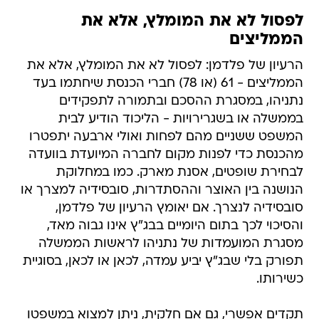
לפסול לא את המומלץ, אלא את
הממליצים
הרעיון של פלדמן: לפסול לא את המומלץ, אלא את
הממליצים - 61 (או 78) חברי הכנסת שיחתמו בעד
נתניהו, במסגרת ההסכם ובתמורה לתפקידים
בממשלה או בשגרירויות - הליכוד הודיע לבית
המשפט ששניים מהם לפחות ואולי ארבעה יתפטרו
מהכנסת כדי לפנות מקום לחברה המיועדת בוועדה
לבחירת שופטים, אסנת מארק. כמו במחלוקת
הנושנה בין האוצר וההסתדרות, סובסידיה למצרך או
סובסידיה לנצרך. אם יאומץ הרעיון של פלדמן,
והסיכוי לכך בתום היומיים בבג"ץ אינו גבוה מאד,
מסגרת המועמדות של נתניהו לראשות הממשלה
תפורק בלי שבג"ץ יביע עמדה, לכאן או לכאן, בסוגיית
כשירותו.
תקדים אפשרי, גם אם חלקית, ניתן למצוא במשפטו