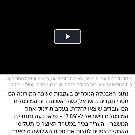
צילום: דוברות עיריית חיפה, מאיה הורודניצ'אנו, כבאות והצלה מחוז חוף,
בית החולים אסותא, בית החולים הדסה עין כרם, עריכה: עמית שמחה
נתוני האבטלה הנוכחיים בעקבות משבר הקורונה הם
חסרי תקדים בישראל, כשלראשונה רוב המובטלים
הם עובדים שיצאו לחל"ת. בעקבות זינוק אחוז
המובטלים בישראל ל-17.8% - פי ארבעה מתחילת
המשבר - העריך בכיר במשרד האוצר כי תשלומי
האבטלה צפויים לחצות את סכום השלושה מיליארד