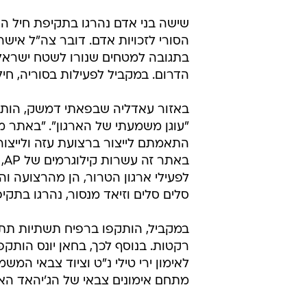
שישה בני אדם נהרגו בתקיפת חיל האו
הסורי לזכויות אדם. דובר צה"ל אישר
הדרום. במקביל לפעילות בסוריה, חי
באזור עאדליה שבפאתי דמשק, הותק
"עוגן משמעתי של הארגון". "באתר 
התאמתם לייצור ברצועת עזה ולייצור 
בא
לפעילי ארגון הטרור, הן מהרצועה והן
סלים סלים וזיאד מנסור, נהרגו בתקיפ
במקביל, הותקפו ברפיח תשתיות תת-
רקטות. בנוסף לכך, בחאן יונס הות
לאימון ירי טילי נ"ט וציוד צבאי המ
מתחם אימונים צבאי של הג'יהאד הא