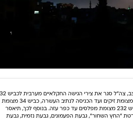
בעקבות התקיפות ובתום הערכת מצב, צה"ל סגר את צירי הג
וכבישים נוספים באזור, בהם כביש 4 מצומת זיקים ועד הכניסה לנתיב העשרה, כב
מרדכי ועד כביש הגישה לניר עם וכביש 232 מצומת מפלסים עד כפר עזה. בנוסף לכך, תיאסר
טת "החץ השחור", גבעת הפעמונים, גבעת נזמית, גבעת