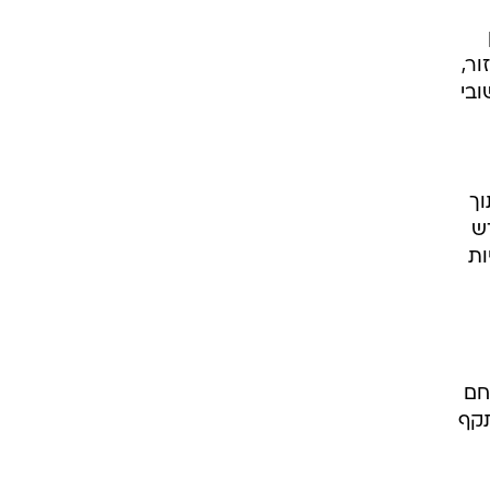
ור,
וגרו ליישובי
וך
ש
יות
חם
תקף