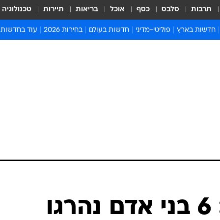
תרבות
סלבס
כסף
אוכל
בריאות
תיירות
טכנולוגיה
חדשות בארץ
פוליטי-מדיני
חדשות בעולם
בחירות 2026
עוד בחדשות
אירועים בארץ
פוליטיקה וממשל
המזרח התיכון
דעות ופרשנויו
חדשות פלילים ומשפט
יחסי חוץ
אירופה
סרי ושלזינגר
חינוך
אמריקה
פרויקטים מיוח
ישראלים בחו"ל
אסיה והפסיפיק
אסור לפספס
בריאות
אפריקה
מדע וסביבה
חברה ורווחה
הנחיות פיקוד 
ארכיון מדורים
זמני כניסת ש
לוח חופשות וח
לוח שנה
חדשות יהדות
דיווח בסוריה: 6 בני אדם נהרגו
חדשות המשפ