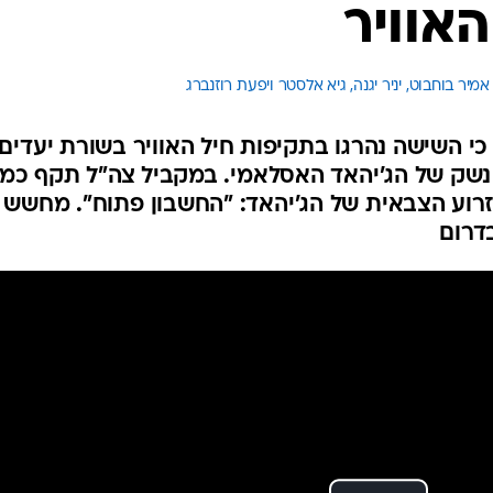
אוויר
המייל האדום
אמיר בוחבוט, יניר יגנה, גיא אלסטר ויפעת רוזנברג 
ח כי השישה נהרגו בתקיפות חיל האוויר בשורת יעדים
נשק של הג'יהאד האסלאמי. במקביל צה"ל תקף כמ
זרוע הצבאית של הג'יהאד: "החשבון פתוח". מחשש
דרום