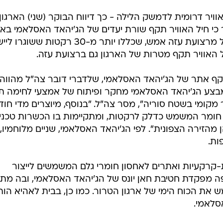
ויר דרומית לדמשק הלילה - כך דיווח הבוקר (שני) הארגון
 כי חיל האוויר תקף שורת יעדים של הג'יהאד האסלאמי באז
בתגובה למטחים שנורו לשטח ישראל מרצועת עזה אמש, שכללו יותר מ-30 רקטות שש
ל האוויר תקף מטרות של הארגון גם ברצועת עזה.
ף אתר של הג'יהאד האסלאמי, שלדברי דובר צה"ל מהווה
מבצע הג'יהאד האסלאמי מחקר ופיתוח של אמצעי לחימה ת
מקומי בשטח סוריה", מסר צה"ל. "בנוסף, מיוצרים מדי חוד
תר זה עשרות קילוגרמים של AP, חומר המשמש כדלק לרקטות, ומתקיימות בו הכשרות טכנ
 מהזירה הצפונית". לפי הג'יהאד האסלאמי, שניים מלוחמיו,
ות.
קרקעיות ואתרים לאחסון חומרי גלם המשמשים לייצור
קפה מפקדת חטיבת חאן יונס של הג'יהאד האסלאמי, ובה מת
שמש את הכוח הימי של ארגון הטרור. כמו כן, בבית לאהיא הו
סלאמי.