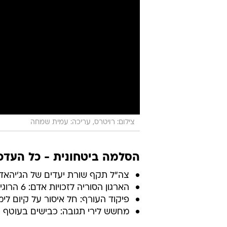
צילום: רויטרס, עריכה: עמית שמחה
הסלמה ביטחונית - כל העדכו
צה"ל תקף שורת יעדים של הג'יהאד
הארגון הסוריה לזכויות אדם: 6 הרוגים בתקיפות חיל האוויר ליד דמשק
פיקוד העורף: חל איסור על קיום לימ
מחשש לירי תגובה: כבישים בעוטף 