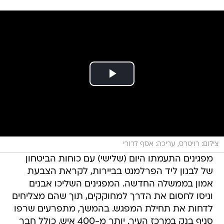
צילום: רויטרס, עריכה: אסף דרורי
מפגינים התעמתו היום (שלישי) עם כוחות הביטחון
של לבנון ליד הפרלמנט בביירות, לקראת הצבעת
אמון בממשלה החדשה. המפגינים השליכו אבנים
וניסו לחסום את הדרך למחוקקים, תוך שהם מצליחים
לדחות את תחילת המפגש. בהמשך, מתפרעים שרפו
סניף בנק במרכז העיר. יותר מ-400 איש, כולל חבר