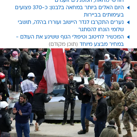
חודשי מחאה; המפגינים זועמים
היום האלים ביותר במחאה בלבנון: כ-370 פצועים
בעימותים בביירות
נערים התקרבו לגדר היישוב ועוררו בהלה, תושבי
שלומי הונחו להסתגר
המכשיר לחיטוב וטיפולי הגוף ששיגע את העולם -
במחיר מבצע מיוחד