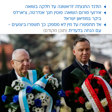
הולנד התנצלה לראשונה על חלקה בשואה
אירועי פורום השואה: פוטין חנך אנדרטה, צ'ארלס
ביקר במוזיאון ישראל
אל תתפשרו על מין לא מספק: כך תשפרו ביצועים -
עם הנחה בלעדית