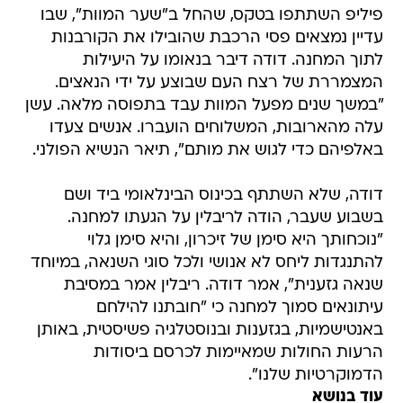
פיליפ השתתפו בטקס, שהחל ב"שער המוות", שבו
עדיין נמצאים פסי הרכבת שהובילו את הקורבנות
לתוך המחנה. דודה דיבר בנאומו על היעילות
המצמררת של רצח העם שבוצע על ידי הנאצים.
"במשך שנים מפעל המוות עבד בתפוסה מלאה. עשן
עלה מהארובות, המשלוחים הועברו. אנשים צעדו
באלפיהם כדי לגוש את מותם", תיאר הנשיא הפולני.
דודה, שלא השתתף בכינוס הבינלאומי ביד ושם
בשבוע שעבר, הודה לריבלין על הגעתו למחנה.
"נוכחותך היא סימן של זיכרון, והיא סימן גלוי
להתנגדות ליחס לא אנושי ולכל סוגי השנאה, במיוחד
שנאה גזענית", אמר דודה. ריבלין אמר במסיבת
עיתונאים סמוך למחנה כי "חובתנו להילחם
באנטישמיות, בגזענות ובנוסטלגיה פשיסטית, באותן
הרעות החולות שמאיימות לכרסם ביסודות
הדמוקרטיות שלנו".
עוד בנושא