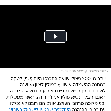
צילום: רויטרס, עריכה: אסף דרורי
יותר מ-200 ניצולי שואה התכנסו היום (שני) לטקס
במחנה ההשמדה אושוויץ בפולין לציון 75 שנה
לשחרורו. בין המשתתפים באירוע היו נשיא המדינה
ראובן ריבלין, נשיא פולין אנדז'יי דודה, ראשי ממשלות
ובני מלוכה מרחבי העולם, אולם הם רובם לא נכללו
עם בכירי ההנהגה
העולמית שהגיעו לישראל בשבוע