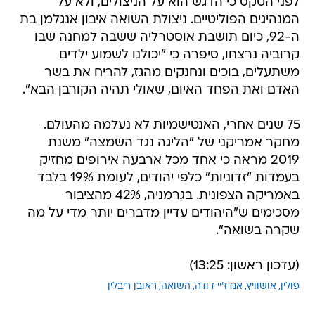
לפני הטקס כי הדגש הוא על הניצולים, ולא על
המנהיגים הפוליטיים. ניצולת השואה איבון אנגלמן בת
ה-92, כיום תושבת אוסטרליה ששבה למחנה שבו
קרוביה נרצחו, סיפרה כי "יכולנו לשמוע ילדים
משתעלים, בוכים ונחנקים מהגז, להריח את בשר
האדם ואת הפחד האיום, שאולי תהיה הקורבן הבא".
75 שנים אחרי, האנטישמיות לא נעלמה מהעולם.
מחקר אמריקני של "הליגה נגד השמצה" משנת
2019 מראה כי אחד מכל ארבעה אירופים מחזיק
בעמדות "זדוניות" כלפי יהודים, לעומת 19% בלבד
באמריקה הצפונית. בגרמניה, 42% מהציבור
מסכימים ש"היהודים עדיין מדברים יותר מדי על מה
שקרה בשואה".
(עדכון ראשון: 13:25)
פולין
אושוויץ
אנדז'יי דודה
השואה
ראובן ריבלין