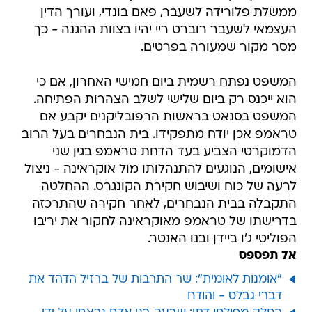
ממשלת פלורידה לשעבר, פאם בונדי, ועורך הדין
העצמאי לשעבר רוברט ריי יהיו בצוות ההגנה - כך
מסר מקור שמעורה בפרטים.
המשפט נפתח רשמית ביום חמישי האחרון, אם כי
הוא ייכנס רק ביום שלישי לשלב הצהרות הפתיחה.
המשפט בסנאט בראשות הרפובליקנים יקבע אם
טראמפ אכן יודח מתפקידו. בית הנבחרים בעל הרוב
הדמוקרטי הצביע בעד הדחת טראמפ בגין שני
אישומים, הנוגעים להתנהלותו מול אוקראינה - ניצול
לרעה של כוח ושיבוש חקירת הקונגרס. ההחלטה
התקבלה בבית הנבחרים, לאחר חקירה שהתרכזה
בדרישתו של טראמפ מאוקראינה לחקור את יריבו
הפוליטי ג'ו ביידן ובנו האנטר.
אל תפספס
"אומנות לאומית": שר התרבות של ברזיל הדהד את
דברי גבלס - והודח