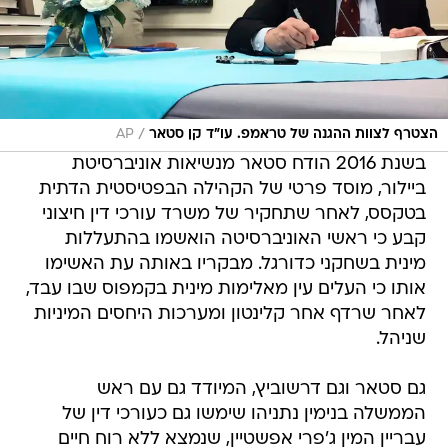
/
הצטרף לצוות ההגנה של טראמפ. עו"ד קן סטאר
AP
בשנת 2016 הודח סטאר מנשיאות אוניברסיטת
ביילור, מוסד פרטי של הקהילה הבפטיסטית הדתית
בטקסס, לאחר שתחקיר של משרד עורכי דין חיצוני
קבע כי ראשי האוניברסיטה הואשמו בהתעללות
מינית בשחקני כדורגל. מבקריו באותה עת האשימו
אותו כי העלים עין מאלימות מינית בקמפוס שבו עבד,
לאחר שרדף אחר קלינטון ומערכות היחסים המיניות
שניהל.
גם סטאר וגם דרשוביץ, המיודד גם עם ראש
הממשלה בנימין נתניהו שימשו גם כעורכי דין של
עבריין המין ג'פרי אפשטיין, שנמצא ללא רוח חיים