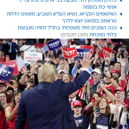
כחלק מפולחן דתי: שבעה בני אדם נרצחו על ידי
אנשי כת בפנמה
האישומים הוקראו, נשיא העליון השביע: משפט הדחת
טראמפ בסנאט יוצא לדרך
ככה הופכים טיול משפחתי בחו"ל לחויה מגבשת
בלתי נשכחת