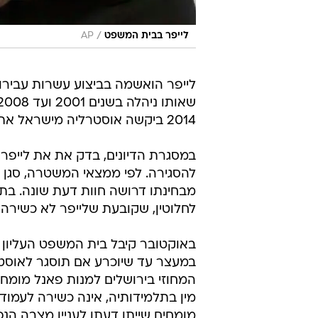
/
לייפר בבית המשפט
AP
לייפר הואשמה בביצוע עשרות עבירות
2014 ביקשה אוסטרליה מישראל את הסגרתה - מה שהחל מאבק משפטי שנמשך עד היום.
במסגרת הדיונים, בדק את את לייפר פ
להסגירה. לפי ממצאי המשטרה, סגן ש
מבחינתו דרושה חוות דעת שונה. בתו
לחלוטין, שקובעת שלייפר לא כשירה 
באוקטובר קיבל בית המשפט העליון 
במעצר עד שיוכרע אם תוסגר לאוסט
המחוזי בירושלים למנות פאנל מומח
מין בתלמידותיה, אינה כשירה לעמוד
מומחים שייתן דעתו לעניין מצבה ה