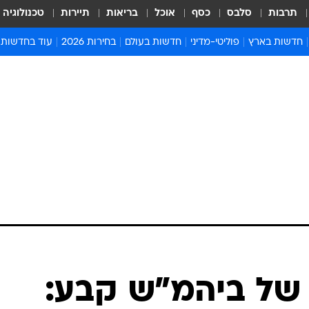
תרבות
סלבס
כסף
אוכל
בריאות
תיירות
טכנולוגיה
חדשות בארץ
פוליטי-מדיני
חדשות בעולם
בחירות 2026
עוד בחדשות
אירועים בארץ
פוליטיקה וממשל
המזרח התיכון
דעות ופרשנויו
חדשות פלילים ומשפט
יחסי חוץ
אירופה
סרי ושלזינגר
חינוך
אמריקה
פרויקטים מיוח
ישראלים בחו"ל
אסיה והפסיפיק
אסור לפספס
בריאות
אפריקה
מדע וסביבה
חברה ורווחה
הנחיות פיקוד 
ארכיון מדורים
זמני כניסת ש
לוח חופשות וח
לוח שנה
חדשות יהדות
 של ביהמ"ש קבע:
חדשות המשפ