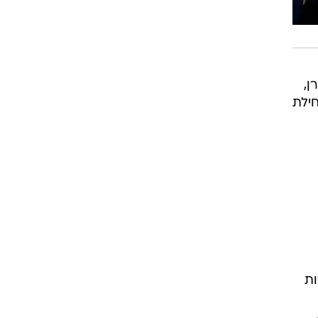
ן,
בתחילת
ות