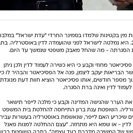
 מין בקטינות שלמדו בסמינר החרדי "עדת ישראל" במלבור
שאותו ניהלה בשנים 2001 ועד 2008. היא נמלטה לישראל לפני שהועמדה לדין באוסטרליה. 
סיכיאטר מחוזי וקבע כי היא כשירה לעמוד לדין ולכן ניתן
ר הבריאות יעקב ליצמן, פנה אל הפסיכיאטר והבהיר לו כי
ך מספר חודשים, אותו פסיכיאטר הוציא חוות דעת מנוגדת
לעמוד לדין ואינה ברת הסגרה.
את הערר שהגישה המדינה וקבע כי מלכה לייפר תישאר
רליה. השופטת ענת ברון התייחסה להחלטת בית המשפט
ים שיכריע האם לייפר, שנאשמת באוסטרליה בעשרות עביר
 לדין - או שמא היא מתחזה. "עצם ההחלטה למנות פאנל
נפשי של המשיבה מדברת בעד עצמה", כתבה השופטת ברון.