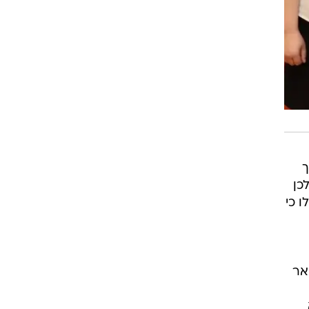
ך
כן
 כי
אר