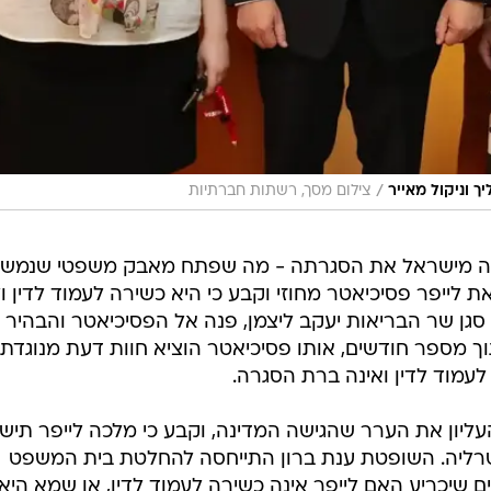
/
 וניקול מאייר
צילום מסך, רשתות חברתיות
יקשה אוסטרליה מישראל את הסגרתה - מה שפתח מאבק משפטי שנמש
ת לייפר פסיכיאטר מחוזי וקבע כי היא כשירה לעמוד לדין ול
גן שר הבריאות יעקב ליצמן, פנה אל הפסיכיאטר והבהיר לו
ך מספר חודשים, אותו פסיכיאטר הוציא חוות דעת מנוגדת
לעמוד לדין ואינה ברת הסגרה.
יון את הערר שהגישה המדינה, וקבע כי מלכה לייפר תיש
רליה. השופטת ענת ברון התייחסה להחלטת בית המשפט
ם שיכריע האם לייפר אינה כשירה לעמוד לדין, או שמא היא