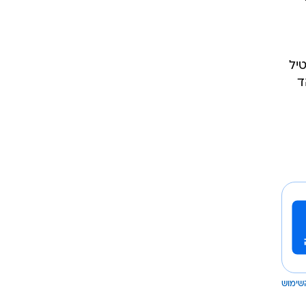
יל
ד
שימוש