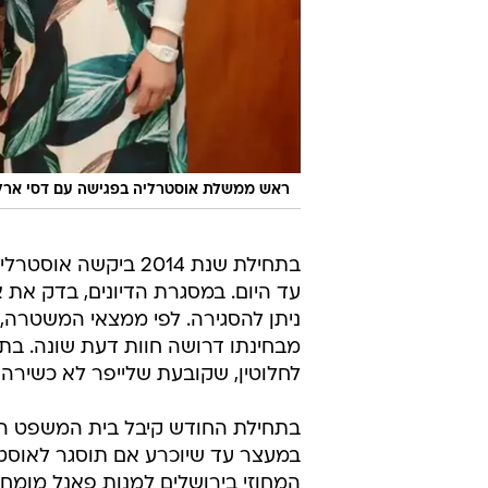
ראש ממשלת אוסטרליה בפגישה עם דסי ארליך
בתחילת שנת 2014 ב
עד היום. במסגרת הדיונים, בדק את א
ניתן להסגירה. לפי ממצאי המשטרה, ס
מבחינתו דרושה חוות דעת שונה. בתו
לחלוטין, שקובעת שלייפר לא כשירה 
בתחילת החודש קיבל בית המשפט העל
במעצר עד שיוכרע אם תוסגר לאוסט
המחוזי בירושלים למנות פאנל מומחי