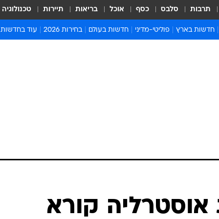
תרבות
סלבס
כסף
אוכל
בריאות
תיירות
טכנולוגיה
חדשות בארץ
פוליטי-מדיני
חדשות בעולם
בחירות 2026
עוד בחדשות
אירועים בארץ
פוליטיקה וממשל
המזרח התיכון
דעות ופרשנויו
חדשות פלילים ומשפט
יחסי חוץ
אירופה
סרי ושלזינגר
חינוך
אמריקה
פרויקטים מיוח
ישראלים בחו"ל
אסיה והפסיפיק
אסור לפספס
בריאות
אפריקה
מדע וסביבה
חברה ורווחה
הנחיות פיקוד 
ארכיון מדורים
זמני כניסת ש
לוח חופשות וח
לוח שנה
חדשות יהדות
וסטרליה קורא
חדשות המשפ