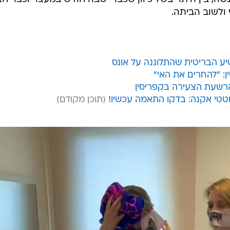
מסרה היום כי "טוב אם בית המשפט יגזור עליה מאסר נוסף,
 היא עדיין אשמה והערעור ימשיך כמתוכנן. המאמץ הוא
ב מתן גזר הדין במשפטה של הבריטית. מחר, בבית המשפט ש
ופט מיכאליס פפאתנאסיו לפסוק את עונשה. בשבוע שעבר 
ונס, הרשיע אותה בטרדה לציבור ושמע את הסנגוריות
ה, בין היתר בשל כיוון שכבר ישבה חודש במעצר וכבר חצ
ולשוב הביתה.
יע הבריטית שהתלוננה על אונס
: "להחרים את האי"
הרשעת הצעירה בקפריסין
טי אקנה: בדקו התאמה עכשיו!