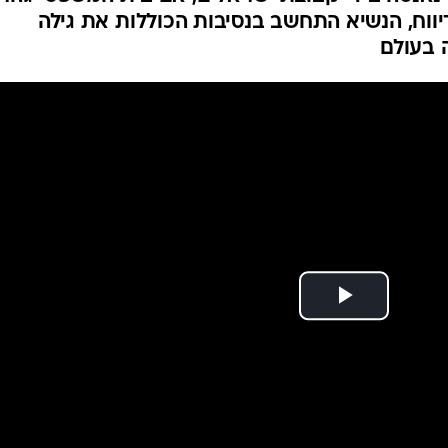
ית אם ייגזר עליה
המייל האדום
בכלי תקשורת בממלכה דווח כי ניקוס אנסטסיאדיס יעניק חנינה לבת 
אנסה בידי קבוצת ישראלים, אם בית המשפט יגזור
יווח, הנשיא התחשב בנסיבות הכוללות את גילה
 בעולם