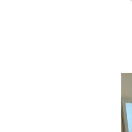
ל
הוא
י