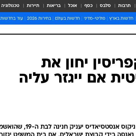
תרבות
סלבס
כסף
אוכל
בריאות
תיירות
טכנולוגיה
חדשות בארץ
פוליטי-מדיני
חדשות בעולם
בחירות 2026
עוד בחדשות
אירועים בארץ
פוליטיקה וממשל
המזרח התיכון
דעות ופרשנויו
חדשות פלילים ומשפט
יחסי חוץ
אירופה
סרי ושלזינגר
חינוך
אמריקה
פרויקטים מיוח
ישראלים בחו"ל
אסיה והפסיפיק
אסור לפספס
בריאות
אפריקה
מדע וסביבה
חברה ורווחה
הנחיות פיקוד 
ארכיון מדורים
זמני כניסת ש
לוח חופשות וח
לוח שנה
חדשות יהדות
פריסין יחון את
חדשות המשפ