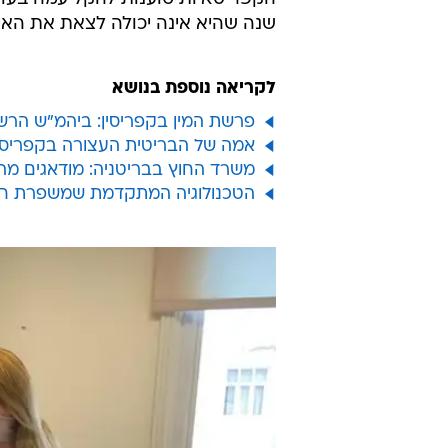
הסנגורית עו"ד ניקולטה חרלאמבידו 
כשהמשמעות היא שתוכל לשוב לביתה.
לזכות אותה".
הדיווח על החנינה הצפויה מגיע ער
מחוז פמגוסטה בפראלימני, צפוי הש
קבע שהיא הגישה תלונת שווא בגין א
הקפריסאיות טוענות להקל עמה בעונש
שנה שהיא אינה יכולה לצאת את האי 
לקריאה נוספת בנושא
פרשת המין בקפריסין: ביהמ"ש הרש
אמה של הבריטית העצורה בקפריסין
משרד החוץ בבריטניה: מודאגים מ
הטכנולוגיה המתקדמת שמשפרת חט