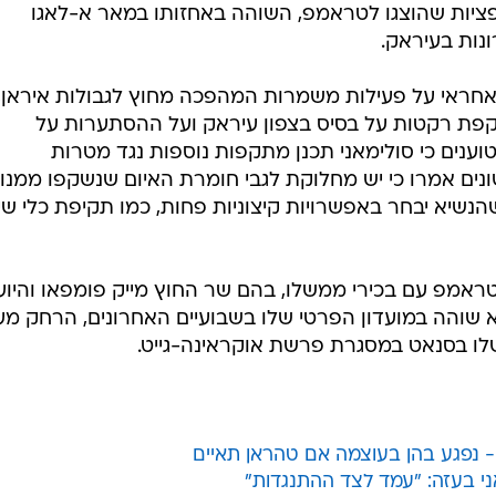
ציות שהוצגו לטראמפ, השוהה באחזותו במאר א-לאגו
נות בעיראק.
אחראי על פעילות משמרות המהפכה מחוץ לגבולות איראן,
פת רקטות על בסיס בצפון עיראק ועל ההסתערות על
וענים כי סולימאני תכנן מתקפות נוספות נגד מטרות
ונים אמרו כי יש מחלוקת לגבי חומרת האיום שנשקפו ממנו ו
שהנשיא יבחר באפשרויות קיצוניות פחות, כמו תקיפת כלי שי
טראמפ עם בכירי ממשלו, בהם שר החוץ מייק פומפאו והיוע
א שוהה במועדון הפרטי שלו בשבועיים האחרונים, הרחק מעי
 בסנאט במסגרת פרשת אוקראינה-גייט.
י בעזה: "עמד לצד ההתנגדות"