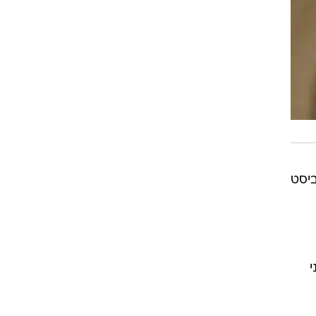
ביסט
י