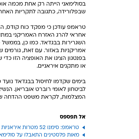
בסולימאני הייתה רק אחת מכמה אופ
שבפלורידה, כתגובה לתקריות האחרו
טראמפ עודכן כי מפקד כוח קודס, ה
אחראי להרג האזרח האמריקני במתק
השגרירות בבגדאד. כמו כן, בממשל ט
אמריקניות באזור. עם זאת, גורמים ש
בפנטגון הציגו את האופציה הזו כדי 
או מתקנים איראניים.
בימים שקדמו לחיסול בבגדאד נועד 
לביטחון לאומי רוברט אובריאן. הנשי
המצלמות, לקראת משפט ההדחה שלו
אל תפספס
טראמפ: סימנו 52 מטרות איראניות - נפגע בהן בעוצמה אם טהראן תאיים
מאות פלסטינים התאבלו על סולימאנ