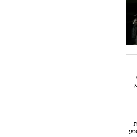
.
מסע