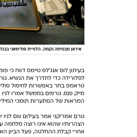
איראן מבטיחה נקמה. הלוויית סולימאני בבגד
בעיתון לוס אנג'לס טיימס דווח כי 
לפלורידה כדי לתדרך את הנשיא. גורם
טראמפ בחר באפשרות לחיסול סולימא
מייק פנס. גורמים בממשל אמרו לניו 
המראות של הסתערות תומכי המיליציו
גורם אמריקני אמר בעילום שם לניו י
הצהרותיו שהוא אינו רוצה מלחמה 
אחרי קבלת ההחלטה, פעל הביון האמר