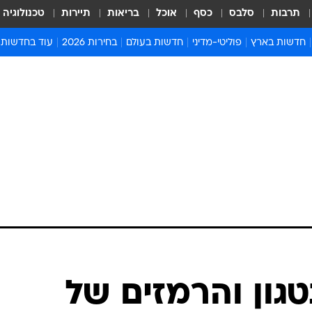
תרבות
סלבס
כסף
אוכל
בריאות
תיירות
טכנולוגיה
חדשות בארץ
פוליטי-מדיני
חדשות בעולם
בחירות 2026
עוד בחדשות
אירועים בארץ
פוליטיקה וממשל
המזרח התיכון
דעות ופרשנויו
חדשות פלילים ומשפט
יחסי חוץ
אירופה
סרי ושלזינגר
חינוך
אמריקה
פרויקטים מיוח
ישראלים בחו"ל
אסיה והפסיפיק
אסור לפספס
בריאות
אפריקה
מדע וסביבה
חברה ורווחה
הנחיות פיקוד 
ארכיון מדורים
זמני כניסת ש
לוח חופשות וח
לוח שנה
חדשות יהדות
גון והרמזים של
חדשות המשפ