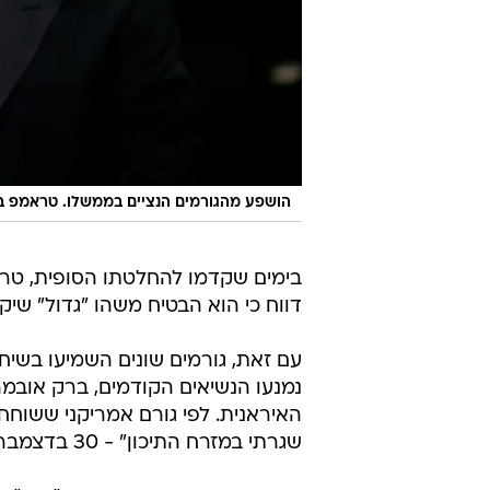
הושפע מהגורמים הנציים בממשלו. טראמפ ב
בימים שקדמו להחלטתו הסופית, טראמ
דווח כי הוא הבטיח משהו "גדול" שיק
עם זאת, גורמים שונים השמיעו בשיח
נמנעו הנשיאים הקודמים, ברק אובמה 
האיראנית. לפי גורם אמריקני ששוחח ע
שגרתי במזרח התיכון" - 30 בדצמבר - וכי מסעו של סולימאני היה "עסקים כרגיל".