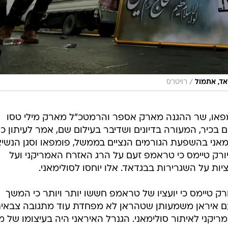
/
אד, אתמול
רויטרס
פומפאו, שר ההגנה מארק אספר והרמטכ"ל מארק מילי טסו
 בכיר, המעורה בדיונים ושדיבר בעילום שם, אמר לעיתון כי
ני בהשפעת הגורמים הנציים בממשל, פומפאו וסגן הנשיא
יורק טיימס כי טראמפ זעם על הרג האזרח האמריקני ועל
ת על השגרירות בבגדאד. אלו יוחסו לסולימאני.
ורק טיימס כי יועציו של טראמפ חששו יותר ויותר כי המשך
עם איראן משמעותן שטהראן לא מפחדת עוד מתגובה צבאית
יקני לאיתור סולימאני. הגנרל האיראני היה בעיצומו של 