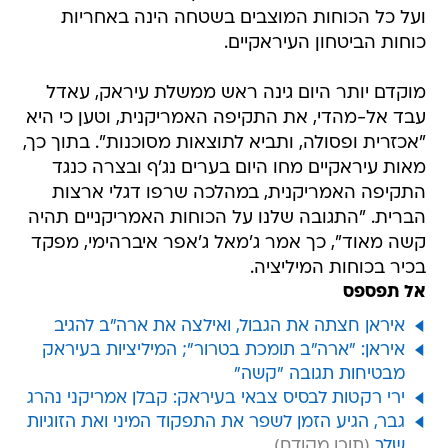
ועל כל הכוחות המוצבים בשטחה הינה באחריות
כוחות הביטחון העיראקיים.
מוקדם יותר היום גינה ראש ממשלת עיראק, עאדל
עבד אל-מהדי, את התקיפה האמריקנית, וטען כי היא
"אכזרית ופסולה, ותביא לתוצאות מסוכנות". בתוך כך,
מאות עיראקיים מחו היום בערים נג'ף ובצרה כנגד
התקיפה האמריקנית, במהלכה שרפו דגלי ארצות
הברית. "התגובה שלנו על הכוחות האמריקניים תהיה
קשה מאוד", כך אמר ג'מאל ג'אפר איברהימי, מפקד
בכיר בכוחות המיליציה.
אל תפספס
איראן חצתה את הגבול, ואילצה את ארה"ב להגיב
איראן: "ארה"ב תומכת בטרור"; המיליציות בעיראק
מבטיחות תגובה "קשה"
ירי רקטות לבסיס צבאי בעיראק: קבלן אמריקני נהרג
גבר, הגיע הזמן לשפר את התפקוד המיני ואת הזוגיות
שלך