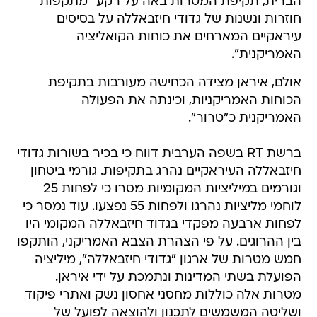
הברית, תקיפת המטרות באה על רקע "מתקפות
חוזרות ונשנות של גדודי חיזבאללה על בסיסים
עיראקיים המארחים את כוחות הקואליציה
האמריקנית".
אולם, איראן מצידה הכחישה מעורבות בתקיפת
הכוחות האמריקניות, וכינתה את הפעולה
האמריקנית כ"טרור".
ברשת RT בשפה הערבית דווח כי בכיר בשורות גדודי
חיזבאללה העיראקיים נהרג בתקיפות. גורמי ביטחון
וגורמים במיליציות המקומיות מסרו כי לפחות 25
לוחמי מליציות נהרגו ולפחות 55 נפצעו. עוד נמסר כי
לפחות ארבעה מפקדי בגדוד חיזבאללה המקומי היו
בין ההרוגים. על פי הצהרת הצבא האמריקני, הותקפו
חמש מטרות של ארגון "גדודי חיזבאללה", מיליציה
הפועלת בשתי המדינות ונתמכת על ידי איראן.
מטרות אלה כוללות מחסני אחסון נשק ואתרי פיקוד
ושליטה המשמשים לתכנון ולהוצאה לפועל של