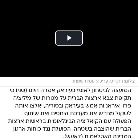
צילום: רויטרס, עריכה: עמית שמחה
המועצה לביטחון לאומי בעיראק אמרה היום (שני) כי
תקיפת צבא ארצות הברית על מטרות של מיליציה
פרו-איראניות אמש בעיראק ובסוריה, יאלצו אותה
לשקול מחדש את מערכת היחסים ואת שיתוף
הפעולה עם הקואליציה הבינלאומית בראשות ארצות
הברית שהוצבה בשטחה, הפועלת נגד כוחות ארגון
המדינה האסלאמית (דאעש).