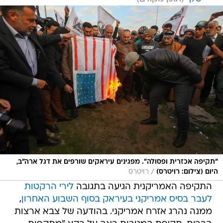
"תקיפה אכזרית ופסולה". מפגינים עיראקים שורפים את דגל ארה"ב,
/
היום (צילום: רויטרס)
רויטרס
התקיפה האמריקנית הגיעה בתגובה
לירי הרקטות
לעבר בסיס אמריקני בעיראק בסוף השבוע האחרון
,
ממנה נהרג אזרח אמריקני. בהודעה של צבא ארצות