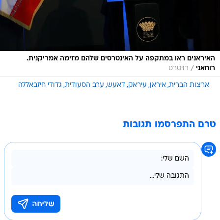
האיראנים ראו במתקפה על האינטרסים שלהם מזימה אמריקנית.
/
רוחאני
רויטרס
ארצות הברית
איראן
עיראק
דאעש
ערב הסעודית
גדודי חיזבאללה
טרם התפרסמו תגובות