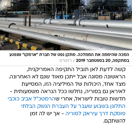
המכה שהיממה את הממלכה. מתקן נפט של חברת "ארמקו" שנפגע
/
במתקפה, 20 בספטמבר 2019
רויטרס
קשה לדעת לאן תוביל התקיפה האמריקנית,
הראשונה מסוגה אבל ייתכן מאוד שגם לא האחרונה.
מצד אחד, היכולות של המיליציה הזו, המסייעת
לאיראן גם בסוריה, נחלשו ככל הנראה משמעותית -
חדשות טובות לישראל, אחרי ש
הרמטכ"ל אביב כוכבי
התלונן בשבוע שעבר על העברת הנשק הבלתי
פוסקת דרך עיראק לסוריה
- אך יש לה זמן
להשתקם.