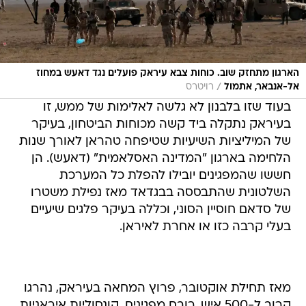
הארגון מתחזק שוב. כוחות צבא עיראק פועלים נגד דאעש במחוז
/
אל-אנבאר, אתמול
רויטרס
בעוד שזו בלבנון לא גלשה לאלימות של ממש, זו
בעיראק נתקלה ביד קשה מכוחות הביטחון, בעיקר
של המיליציות השיעיות שטיפחה טהראן לאורך שנות
הלחימה בארגון "המדינה האסלאמית" (דאעש). הן
חששו שהמפגינים יובילו להפלת כל המערכת
השלטונית שהתבססה בבגדאד מאז נפילת משטרו
של סדאם חוסיין הסוני, וכללה בעיקר פלגים שיעיים
בעלי קרבה כזו או אחרת לאיראן.
מאז תחילת אוקטובר, פרוץ המחאה בעיראק, נהרגו
קרוב ל-500 איש, רובם מפגינים. קונסוליות איראניות,