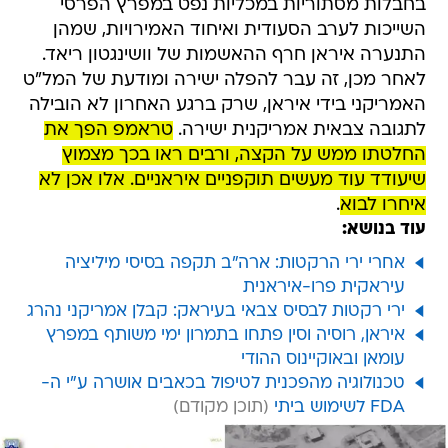
בחבלות מסתוריות במכליות נפט במפרץ הפרסי
השייכות לערב הסעודית ואיחוד האמירויות, שמהן
התנערה איראן חרף ההאשמות של וושינגטון ריאד.
לאחר מכן, זה עבר להפלה ישירה ומודעת של המל"ט
האמריקני בידי איראן, שרק ברגע האחרון לא הובילה
לתגובה צבאית אמריקנית ישירה.
טראמפ הפך את
החלטתו ממש על הקצה, ורבים ראו בכך מצמוץ
שיעודד עוד מעשים תוקפניים איראניים. אלו אכן לא
איחרו לבוא
.
עוד בנושא:
אחרי ירי הרקטות: ארה"ב תקפה בסיסי מיליציה
עיראקית פרו-איראנית
ירי רקטות לבסיס צבאי בעיראק: קבלן אמריקני נהרג
איראן, רוסיה וסין פתחו בתמרון ימי משותף במפרץ
עומאן ובאוקיינוס ההודי
טכנולוגיה מהפכנית לטיפול בכאבים אושרה ע"י ה-
FDA לשימוש ביתי