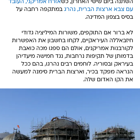
השתנה ביום שישי האחרון, כש
אזרח אמריקני, העובד
עם צבא ארצות הברית, נהרג
במתקפה רחבה על
בסיס בצפון המדינה.
לא ברור אם התוקפים, משורות המיליציה גדודי
חיזבאללה העיראקיים, לקחו בחשבון את האפשרות
לקורבנות אמריקנים, אולם הם ספגו מכה כואבת
בדמותן של תקיפות נרחבות, נגד חמישה מיעדיהן
בעיראק ובסוריה. לוחמים רבים נהרגו, בהם ככל
הנראה מפקד בכיר, וארצות הברית סימנה למעשה
את הקו האדום שלה.