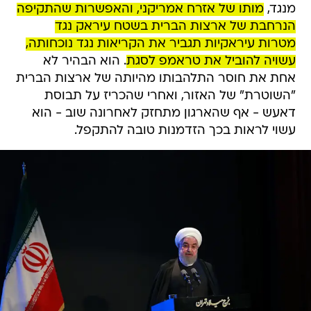
מנגד,
מותו של אזרח אמריקני, והאפשרות שהתקיפה
הנרחבת של ארצות הברית בשטח עיראק נגד
מטרות עיראקיות תגביר את הקריאות נגד נוכחותה,
עשויה להוביל את טראמפ לסגת
. הוא הבהיר לא
אחת את חוסר התלהבותו מהיותה של ארצות הברית
"השוטרת" של האזור, ואחרי שהכריז על תבוסת
דאעש - אף שהארגון מתחזק לאחרונה שוב - הוא
עשוי לראות בכך הזדמנות טובה להתקפל.