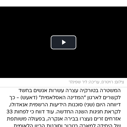
צילום: רויטרס, עריכה: ליר שפיגלר
המשטרה בטורקיה עצרה עשרות אנשים בחשד
לקשרים לארגון "המדינה האסלאמית" (דאעש) - כך
דיווחה היום (שני) סוכנות הידיעות הרשמית אנאדולו,
לקראת חגיגות השנה החדשה. עוד דווח כי לפחות 33
אזרחים זרים נעצרו בבירה אנקרה, בפעולה משותפת
של היחידה למאבק בטרור וסוכנות הביון הלאומית.