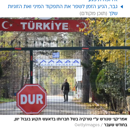
גבר, הגיע הזמן לשפר את התפקוד המיני ואת הזוגיות
שלך
אמריקני שגורש ע"י טורקיה בשל חברותו בדאעש תקוע בגבול יוון,
/
בחודש שעבר
GettyImages