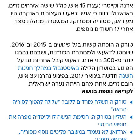
אדנה וקייסרי נעצרו 15 איש, כולל שישה אזרחים זרים.
באנאדולו דווח כי אנשי דאעש העצורים באנקרה היו
מעיראק, מסוריה וממרוקו. המשטרה מנהלת מצוד
אחרי 17 חשודים נוספים.
טורקיה הוכתה קשות בגל פיגועים ב-2015 וב-2016,
שיוחסו לדאעש ולמחתרת הכורדית, ושבהם נהרגו
יותר מ-300 בני אדם. דאעש קיבל אחריות גם על
הפיגוע במועדון הלילה
באיסטנבול במהלך חגיגות
השנה
חדשה בינואר 2017. בפיגוע נהרגו 39 איש,
רובם זרים. אחת מהם הייתה נערה ישראלית.
לקריאה נוספת בנושא
טורקיה תשלח מורדים ללוב? "עלולה להפוך לסוריה
הבאה"
העליון בטורקיה: חסימת הגישה לוויקיפדיה מפרה את
חופש הביטוי
ארדואן: לא נעמוד במשבר פליטים נוסף מסוריה,
אירופה תיפגע