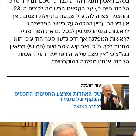
בשלב ראשון נתניהו הודיע כבר כי סיכם עם יו"ר מרכז
הליכוד חיים כץ על הקפאת הרשימה לכנסת ה-23
וההצעה צפויה להגיע להצבעה בתחילת דצמבר, אך
אין ביניהם עדיין הסכמה על ביטול הפריימריז
לראשות. נתניהו מעוניין לבטל גם את הפריימריז
לראשות המפלגה אך ח"כ גדעון סער הודיע כי הוא
מתנגד לכך. ח"כ יואב קיש אמר היום (חמישי) בריאיון
בגל"צ כי "אין מצב שלא יהיו פריימריז על ראשות
הליכוד, אנחנו מפלגה דמוקרטית".
עוד בוואלה
שק האחדות ומרצע החסינות: התכסיס
השקוף של נתניהו
לכתבה המלאה