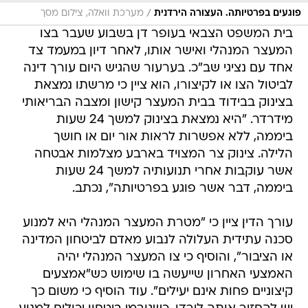
/
פוגעים בפרטיותה. העצורה הירדנית
מערכת וואלה, צילום מסך
בית המשפט הצבאי בעופר דן בשבוע שעבר בצו
המעצר המנהלי ואישר אותו, לאחר דיון במעמד צד
אחד עם נציגי שב"כ. בערעור שהגיש היום עורך דינה
לביטול הצו או לקיצורו, הוא ציין כי מרשתו נמצאת
בצינוק בבידוד בבית המעצר קישון ומצבה הבריאותי
מידרדר. "היא נמצאת בצינוק למשך 24 שעות
ביממה, ללא אפשרות לראות אור יום או חושך
הלילה. צינוק צר המצויד בארבע מצלמות אבטחה
אשר עוקבות אחרי תנועותיה למשך 24 שעות
ביממה, דבר אשר פוגע בפרטיותה", נכתב.
עורך הדין ציין כי "מטרת המעצר המנהלי היא למנוע
סכנה עתידית העלולה לנבוע מאדם לביטחון המדינה
או הציבור", והוסיף כי צו המעצר המנהלי יהיה
האמצעי האחרון שייעשה בו שימוש כש"אמצעים
קיצוניים פחות אינם יעילים". עוד הוסיף כי משום כך