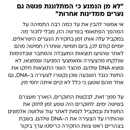
"לא מן הנמנע כי המתלוננת פגשה גם
נערים ממדינות אחרות"
אי אפשר להבין את עד כמה רבה התמיהה על
המהפך הפתאומי בפרשה הזו, מבלי לזכור מה
במקביל עלה אותו זמן בחקירת הנערים הישראלים.
יומיים קודם לכן, ביום חמישי, שוחררו חמישה מהם
לאחר שהגיעו תוצאות המעבדה והסתבר שבדגימות
שנלקחו מהצעירה ומאמצעי המניעה שנמצאו, לא
נמצא DNA שלהם. מהצד השני התוצאות חיזקו את
החשד כנגד השבעה שכן נקשרו לצעירה ב-DNA, גם
אחד מהם שטען כי כלל לא קיים איתה יחסי מין.
על סמך זאת, לבקשת החוקרים, הוארך מעצרם
בשישה ימים. לחוקרים היה שפע זמן לחזק את
החשדות ובמקביל לנסות לאתר עוד שלושה אלמונים
שהותירו על הצעירה את ה-DNA שלהם. בשבת
בצהריים ראש צוות החקירה כריסטו ערך ביקור