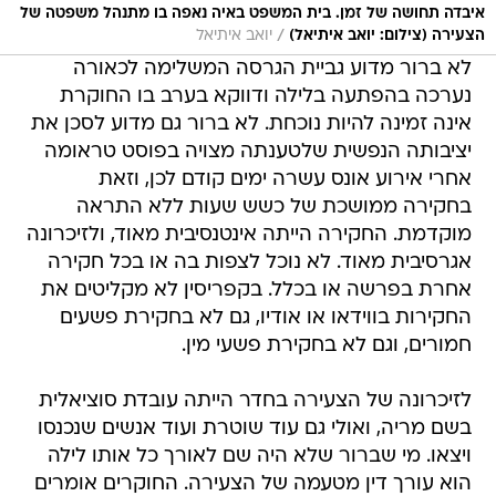
איבדה תחושה של זמן. בית המשפט באיה נאפה בו מתנהל משפטה של
/
הצעירה (צילום: יואב איתיאל)
יואב איתיאל
לא ברור מדוע גביית הגרסה המשלימה לכאורה
נערכה בהפתעה בלילה ודווקא בערב בו החוקרת
אינה זמינה להיות נוכחת. לא ברור גם מדוע לסכן את
יציבותה הנפשית שלטענתה מצויה בפוסט טראומה
אחרי אירוע אונס עשרה ימים קודם לכן, וזאת
בחקירה ממושכת של כשש שעות ללא התראה
מוקדמת. החקירה הייתה אינטנסיבית מאוד, ולזיכרונה
אגרסיבית מאוד. לא נוכל לצפות בה או בכל חקירה
אחרת בפרשה או בכלל. בקפריסין לא מקליטים את
החקירות בווידאו או אודיו, גם לא בחקירת פשעים
חמורים, וגם לא בחקירת פשעי מין.
לזיכרונה של הצעירה בחדר הייתה עובדת סוציאלית
בשם מריה, ואולי גם עוד שוטרת ועוד אנשים שנכנסו
ויצאו. מי שברור שלא היה שם לאורך כל אותו לילה
הוא עורך דין מטעמה של הצעירה. החוקרים אומרים