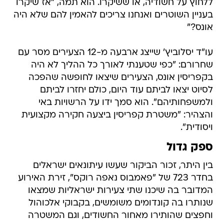
ללחוץ על חשודיה, או ששיקרו. הוא תמה, "אז שיקרו
בעניין השוטרים ואנחנו צריכים להאמין להם שלא היה
אונס?"
עו"ד יסלוביץ' שייצג ארבעה מ-12 הצעירים מסר עם
שחרורם: "כפי שטענתי לאורך כל ההליך לא היה
בקפריסין אונס, הצעירים שיצאו לחופשה שהפכה
לסיוט יצאו לביתם עוד היום, כולם יחזרו לביתם
ולמשפחותיהם". הוא סמך ידו על הרשויות באי
והצהיר: "משטרת קפריסין ביצעה חקירה מקצועית
ויסודית".
ספק גדול
בין היתר, זכור הביקור שעשו עיתונאים ישראלים
בחדר 723 של "פאמבוס נאפה רוקס", זירת האירוע
המדובר בה שיכנו שתי צעירות ישראליות שמצאו
שנותרו בה קונדומים משומשים, בקבוקי אלכוהול
וחפצים שהותירו מאחור החשודים, וגם המשטרה