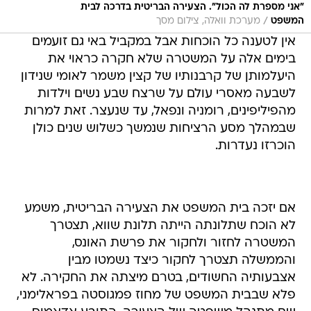
"אני מספרת לה הכול". הצעירה הבריטית בדרכה לבית
/
המשפט
מערכת וואלה, צילום מסך
אין לטענה כל הוכחות אבל במקביל באי גם זועמים
בימים אלה על המשטרה שלא חקרה כראוי את
היעלמותן של קרבנותיו של קצין משמר לאומי שנידון
לשבעה מאסרי עולם על שרצח שבע נשים וילדות
מהפיליפינים, רומניה ונפאל, עד שנעצר. זאת למרות
שבמהלך מסע הרציחות שנמשך כשלוש שנים כולן
הוכרזו נעדרות.
אם יזכה בית המשפט את הצעירה הבריטית, משמע
לא הוכח שתלונתה הייתה תלונת שווא, תצטרך
המשטרה לחזור ולחקור את פרשת האונס,
והממשלה תצטרך לחקור כיצד נשמטו מבין
אצבעותיה החשודים, בטרם מיצתה את החקירה. לא
פלא שבבית המשפט של מחוז פמגוסטה בפראלימני,