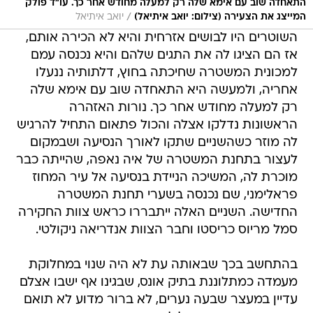
התאחדה שוב עם אימא שלה רק למעלה מחודש אחר כך. עו"ד פולק
/
המייצג את הצעירה (צילום: יואב איתיאל)
יואב איתיאל
השוטרים היו לבושים אזרחית והיא לא הכירה אותם,
אז הם הציגו לה את התגים שלהם והיא נכנסה עמם
למכונית המשטרה שחיכתה בחוץ, דלתותיה ננעלו
אחריה, ולמעשה היא התאחדה שוב עם אימא שלה
רק למעלה מחודש אחר כך. נורות האזהרה
הראשונות נדלקו אצלה והכול פתאום התחיל להרגיש
לה מוזר כשהשניים שתקו לאורך הנסיעה ושבמקום
לעצור בתחנת המשטרה של איה נאפה, שהייתה כבר
מוכרת לה, המשיכה הניידת בנסיעה אל עיר המחוז
פראלימני, שם נכנסה בשערי תחנת המשטרה
החדישה. השניים האלה ייתבררו כראש צוות החקירה
סמל מריוס כריסטו וחבר הצוות אנדריאה ניקולטי.
בהתחשב בכך שבאותה עת לא היה שנוי במחלוקת
מעמדה כמתלוננת בתיק אונס, שבגינו אף ישבו אצלם
עדיין במעצר שבעה נערים, לא ברור מדוע לא תואם