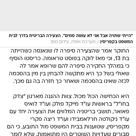
"הייתי שתויה אבל אני לא עושה סמים". הצעירה הבריטית בדרך לבית
/
המשפט בקפריסין
מערכת וואלה, צילום מסך
החוקר אמר שהצעירה סיפרה לו שנאנסה כשהייתה
בת 13, וכי מאז לוקה בפוסט טראומה. כריסטו הוסיף
כי במהלך החקירה סיפרה להם שרופא אמר לה
שאולי בשל כך היא מתקשה להבחין בין מין בהסכמה
לכזה שאינו בהסכמה ושאחר כך חזרה בה גם מכך.
היא הכחישה הכול מכול. צוות ההגנה מארגון "צדק
בחו"ל" בראשות עו"ד מייקל פולק ועו"ד לואיס
פאואר, תושבי בריטניה המלווים את הצעירה יחד עם
עו"ד ניקולטה חרלאמבידו ועו"ד ריצה פקרי
מקפריסין, שטוענות בבית המשפט מול התובע, כי הם
סבורים שעדויות השוטרים היו מתואמות, שלא לומר