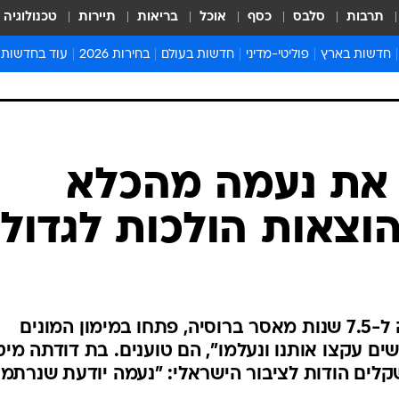
תרבות
סלבס
כסף
אוכל
בריאות
תיירות
טכנולוגיה
חדשות בארץ
פוליטי-מדיני
חדשות בעולם
בחירות 2026
עוד בחדשות
אירועים בארץ
פוליטיקה וממשל
המזרח התיכון
דעות ופרשנויו
חדשות פלילים ומשפט
יחסי חוץ
אירופה
סרי ושלזינגר
חינוך
אמריקה
פרויקטים מיוח
ישראלים בחו"ל
אסיה והפסיפיק
אסור לפספס
בריאות
אפריקה
מדע וסביבה
חברה ורווחה
הנחיות פיקוד 
ארכיון מדורים
זמני כניסת ש
לוח חופשות וח
לוח שנה
חדשות יהדות
 את נעמה מהכלא
חדשות המשפ