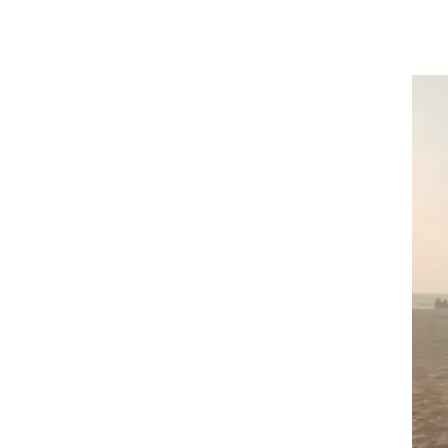
ש
גם
מה
ע שעבר