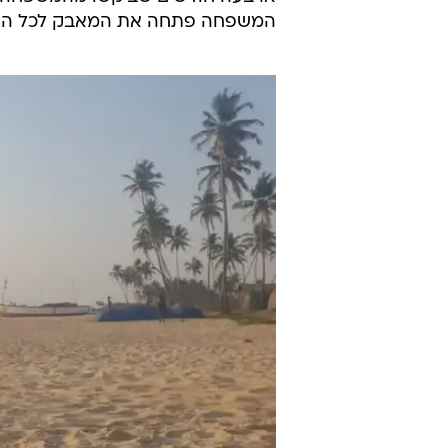
קרוביה של נעמה יששכר, הישראלי
בנמל התעופה במוסקבה, פתחו ב
מימ
דודתה של נעמה שמפעילה את הפרויקט
"צוותים שעקצו אותנו ונעלמו - אנש
שקרה כל ההוצאות הולכות לגדול".
נגזרו עליה 7.5 שנות מאסר
ארבעה חודשים שביקשו מהמשפחה ל
המשפחה פתחה את המאבק לכל הציבור, והשגנו 100 אלף ש