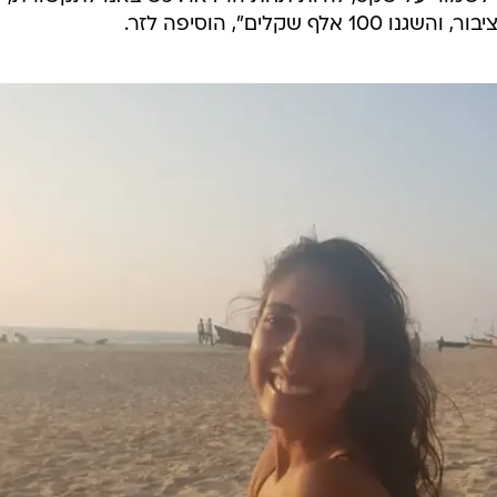
ת שנשלחה למאסר ממושך ברוסיה לאחר שנתפסה עם חשי
ון המונים
לכיסוי ההוצאות המשפטיות שלה. מיטל לזר, בת
, טוענת שהמימון ישמש לכיסוי עורכי הדין והיועצים, אך 
ים פרטיים שאמרו שרצו לעזור ולקחו מאיתנו כסף. בעקבות 
חצי שנה חלפה מאז שנעצרה יששכר בנמל התעופה שרמייטבו בשל 9.6 גרם סמים. בשבו
 - עונש שבישראל טוענים שאינו פרופורציונלי. "כשהסיפור החל היו
שמור על שקט, להיות תחת הרדאר. כשיצאנו לתקשורת,
קלים", הוסיפה לזר.