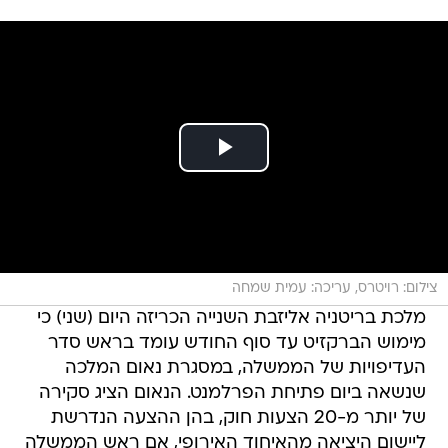
צילום: רויטרס, עריכה: עמית שמחה
מלכת בריטניה אליזבת השנייה הכריזה היום (שני) כי
מימוש הברקזיט עד סוף החודש עומד בראש סדר
העדיפויות של הממשלה, במסגרת נאום המלכה
שנשאה ביום פתיחת הפרלמנט. הנאום הציג סקירה
של יותר מ-20 הצעות חוק, בהן ההצעה הנדרשת
ליישום היציאה מהאיחוד האירופי, אם ראש הממשלה