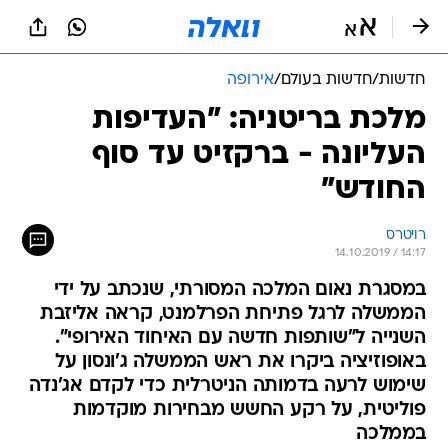
חדשות
/
חדשות בעולם
/
אירופה
מלכת בריטניה: "העדיפות
העליונה - ברקזיט עד סוף
החודש"
רויטרס
14.10.2019 / 14:17
במסגרת נאום המלכה המסורתי, שנכתב על ידי
הממשלה לרגל פתיחת הפרלמנט, קראה אליזבת
השנייה ל"שותפות חדשה עם האיחוד האירופי".
באופוזיציה ביקרו את ראש הממשלה ג'ונסון על
שימוש לרעה בדמותה הניטרלית כדי לקדם אג'נדה
פוליטית, על רקע החשש מבחירות מוקדמות
בממלכה