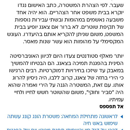
שעבר. לפי הצהרת המשטרה, כתב האישום נגדו
יוקרא בבית משפט אחר הצהריים. הוא יהיה אחד
משבעה נאשמים במהומות ובשתי עבירות נוספות
של תקיפת שוטרים. לא ברור אם צאנג יופיע בבית
המשפט, משום שניתן להקריא אותם בהיעדרו. העונש
המקסימלי על מהומות הוא עשר שנות מאסר.
יותר מאלף סטודנטים צעדו היום לכיוון האוניברסיטה
הסינית בהפגנת תמיכה בצאנג. הם הבטיחו להמשיך
במאבק עד שיזכו בחירויות דמוקרטיות. רבים הרגישו
כי הירי בחזה של צאנג, קרוב ללבו, היה ניסיון להרוג
אותו. עם זאת, המשטרה הגנה על הירי ואמרה שהוא
היה "סביר וחוקי", משום שהשוטר חשש לחייו ולחיי
עמיתיו.
אל תפספס
לראשונה מתחילת המחאה: משטרת הונג קונג עשתה
שימוש באש חיה