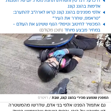
דרכו על דגל סין והשחיתו תחנת מטרו: יום של הפגנות
אלימות בהונג קונג
אלפי מפגינים בהונג קונג קראו לארה"ב להתערב:
"טראמפ, שחרר את העיר"
המכשיר לחיטוב וטיפולי הגוף ששיגע את העולם -
במחיר מבצע מיוחד
/
המפגין שנפצע מהירי בהונג קונג, שבת
רויטרס
גם אתמול הפגינו אלפי בני אדם, שדרשו מהמשטרה