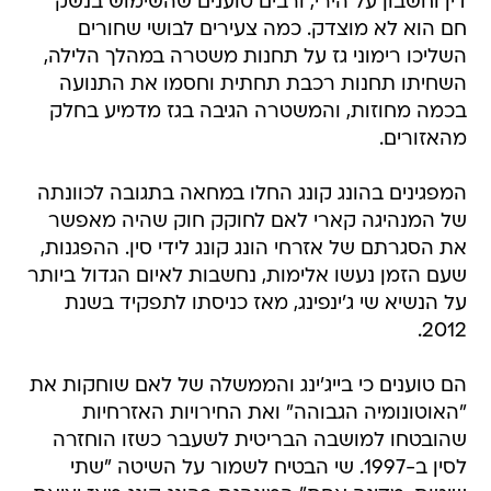
דין וחשבון על הירי, ורבים טוענים שהשימוש בנשק
חם הוא לא מוצדק. כמה צעירים לבושי שחורים
השליכו רימוני גז על תחנות משטרה במהלך הלילה,
השחיתו תחנות רכבת תחתית וחסמו את התנועה
בכמה מחוזות, והמשטרה הגיבה בגז מדמיע בחלק
מהאזורים.
המפגינים בהונג קונג החלו במחאה בתגובה לכוונתה
של המנהיגה קארי לאם לחוקק חוק שהיה מאפשר
את הסגרתם של אזרחי הונג קונג לידי סין. ההפגנות,
שעם הזמן נעשו אלימות, נחשבות לאיום הגדול ביותר
על הנשיא שי ג'ינפינג, מאז כניסתו לתפקיד בשנת
2012.
הם טוענים כי בייג'ינג והממשלה של לאם שוחקות את
"האוטונומיה הגבוהה" ואת החירויות האזרחיות
שהובטחו למושבה הבריטית לשעבר כשזו הוחזרה
לסין ב-1997. שי הבטיח לשמור על השיטה "שתי