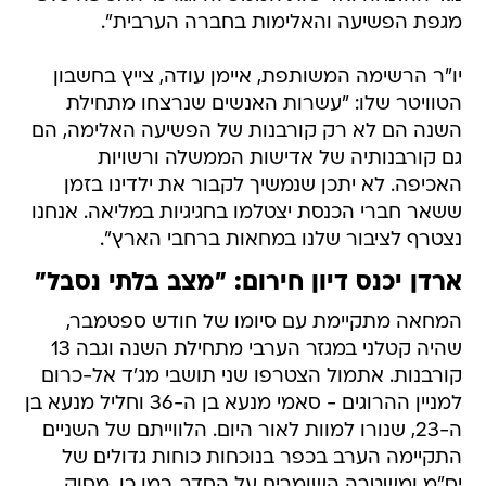
מגפת הפשיעה והאלימות בחברה הערבית".
יו"ר הרשימה המשותפת, איימן עודה, צייץ בחשבון
הטוויטר שלו: "עשרות האנשים שנרצחו מתחילת
השנה הם לא רק קורבנות של הפשיעה האלימה, הם
גם קורבנותיה של אדישות הממשלה ורשויות
האכיפה. לא יתכן שנמשיך לקבור את ילדינו בזמן
ששאר חברי הכנסת יצטלמו בחגיגיות במליאה. אנחנו
נצטרף לציבור שלנו במחאות ברחבי הארץ".
ארדן יכנס דיון חירום: "מצב בלתי נסבל"
המחאה מתקיימת עם סיומו של חודש ספטמבר,
שהיה קטלני במגזר הערבי מתחילת השנה וגבה 13
קורבנות. אתמול הצטרפו שני תושבי מג'ד אל-כרום
למניין ההרוגים - סאמי מנעא בן ה-36 וחליל מנעא בן
ה-23, שנורו למוות לאור היום. הלווייתם של השניים
התקיימה הערב בכפר בנוכחות כוחות גדולים של
יס"מ ומשטרה השומרים על הסדר. כמו כן, מסוק