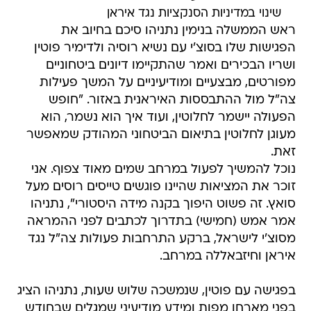
שינוי במדיניות הסנקציות נגד איראן
ראש הממשלה בנימין נתניהו סיכם בחיוב את
הפגישות שלו בסוצ'י עם נשיא רוסיה ולדימיר פוטין
ושריו הבכירים ואמר שהתקיימו דיונים ביטחוניים
מפורטים, מבצעיים ומודיעיניים על המשך פעילות
צה"ל מול ההתבססות האיראנית באזור. "חופש
הפעולה יישמר לחלוטין, ועוד איך הוא נשמר, הוא
מעוגן לחלוטין בתיאום הביטחוני המהודק שמאפשר
זאת.
נוכל להמשיך לפעול במרחב שמים מאוד צפוף. אני
זוכר את המציאות שהיינו פוגשים טייסים רוסים מעל
סואץ. זה פשוט היפוך בקנה מידה היסטורי", נתניהו
אמר אמש (חמישי) בתדרוך לכתבים לפני ההמראה
מסוצ'י לישראל, ברקע התרחבות פעולות צה"ל נגד
איראן וחיזבאללה במרחב.
בפגישה עם פוטין, שנמשכה שלוש שעות, נתניהו הציג
בפני מארחו מפות ומידע מודיעיני שמגלים שבחודש