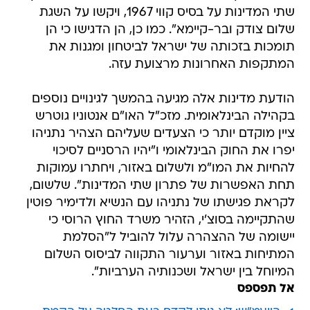
שתי המדינות על בסיס קווי 1967, ויקשו על השגת
שלום צודק ובר-קיימא". כמו כן, הן הדגישו כי הן
תומכות בזכותה של ישראל לביטחון ומגנות את
המתקפות האחרונות מרצועת עזה.
הודעת מדינות אלה מגיעה בהמשך לגינויים נוספים
בקהילה הבינלאומית. מזכ"ל האו"ם אנטוניו גוטרש
ציין מוקדם יותר כי הצעדים שעליהם הצהיר נתניהו
יפרו את החוק הבינלאומי ו"יהיו הרסניים לסיכוי
להחיות את המו"מ ולשלום באזור, ויחתרו עמוקות
תחת האפשרות של פתרון שתי המדינות". שלשום,
לקראת פגישתו של נתניהו עם הנשיא ולדימיר פוטין
שהתקיימה בסוצ'י, הזהיר משרד החוץ הרוסי כי
יישומה של ההצהרה עלול להוביל ל"הסלמת
המתיחות באזור וערעור התקווה לביסוס השלום
המיוחל בין ישראל ושכנותיה הערביות".
אל תפספס