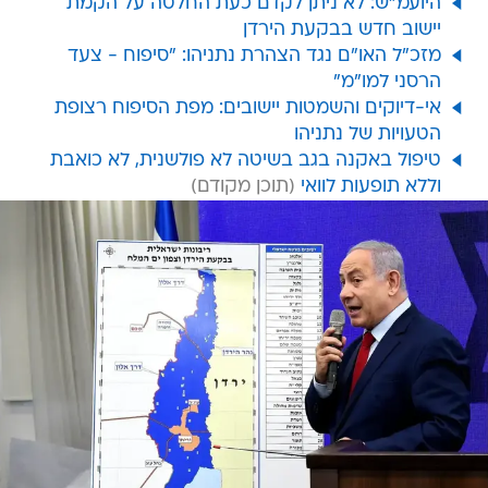
היועמ"ש: לא ניתן לקדם כעת החלטה על הקמת
יישוב חדש בבקעת הירדן
מזכ"ל האו"ם נגד הצהרת נתניהו: "סיפוח - צעד
הרסני למו"מ"
אי-דיוקים והשמטות יישובים: מפת הסיפוח רצופת
הטעויות של נתניהו
טיפול באקנה בגב בשיטה לא פולשנית, לא כואבת
וללא תופעות לוואי