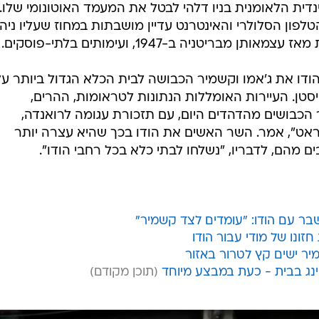
 הלאומנית בניו דלהי לבטל את המעמד האוטונומי שלו.
פון הסלולרי והאינטרנט עדיין מושבתות במחוז שעליו ניהל
ריטניה ב-1947, ועימותים בלתי-פוסקים.
דו את ג'אמו וקשמיר הכבושה לבית הכלא הגדול ביותר על
טן. העיירות האומללות הנתונות לטראומות, ההרים,
הכבושים מהדהדים היום, עם תזכורת עגומה לרואנדה,
ג'ראט", אמר. השר האשים את הודו בכך שהיא עצרה יותר
בר עם הודו: "עומדים לצד קשמיר"
נו של מודי עבור הודו
יר ישים קץ לטרור באזור
'ינג בבית - כעת במבצע מיוחד