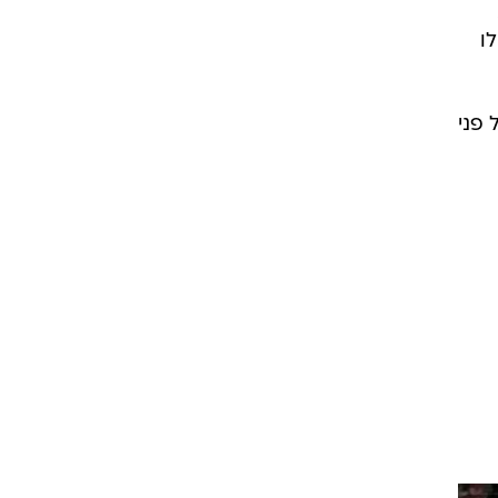
ו
 פני