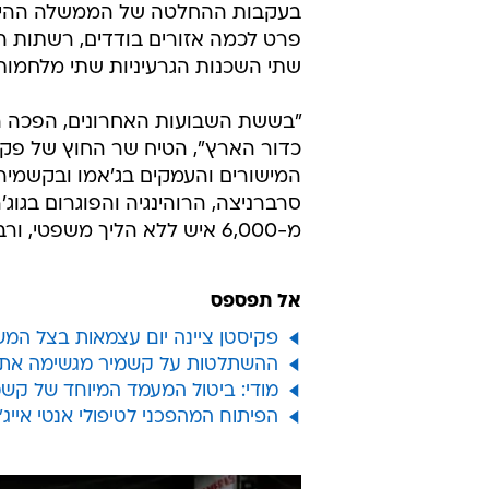
בעקבות ההחלטה של הממשלה ההינדית
פרט לכמה אזורים בודדים, רשתות הטל
שתי השכנות הגרעיניות שתי מלחמות מאז עצמאותן מב
"בששת השבועות האחרונים, הפכה הו
כדור הארץ", הטיח שר החוץ של פקיס
המישורים והעמקים בג'אמו ובקשמיר 
סרברניצה, הרוהינגיה והפוגרום בגו
מ-6,000 איש ללא הליך משפטי, ורבים מהם, לדבריו, "נשלחו לבתי כלא בכל רחבי הודו".
אל תפספס
פקיסטן ציינה יום עצמאות בצל המש
ההשתלטות על קשמיר מגשימה את חזו
מודי: ביטול המעמד המיוחד של קשמ
הפיתוח המהפכני לטיפולי אנטי אייג