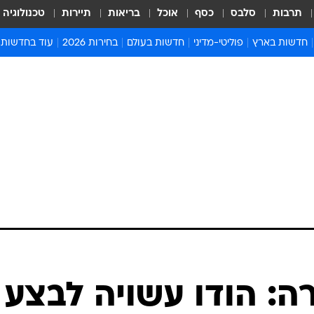
תרבות
סלבס
כסף
אוכל
בריאות
תיירות
טכנולוגיה
חדשות בארץ
פוליטי-מדיני
חדשות בעולם
בחירות 2026
עוד בחדשות
אירועים בארץ
פוליטיקה וממשל
המזרח התיכון
דעות ופרשנויו
חדשות פלילים ומשפט
יחסי חוץ
אירופה
סרי ושלזינגר
חינוך
אמריקה
פרויקטים מיוח
ישראלים בחו"ל
אסיה והפסיפיק
אסור לפספס
בריאות
אפריקה
מדע וסביבה
חברה ורווחה
הנחיות פיקוד 
ארכיון מדורים
זמני כניסת ש
לוח חופשות וח
לוח שנה
חדשות יהדות
ה: הודו עשויה לבצע
חדשות המשפ