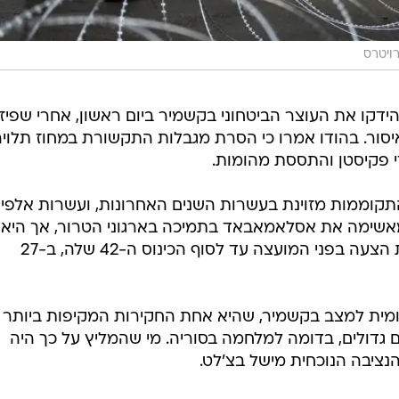
ויטרס
ידקו את העוצר הביטחוני בקשמיר ביום ראשון, אחרי שפיזר
יסור. בהודו אמרו כי הסרת מגבלות התקשורת במחוז תלוי
 פקיסטן והתססת מהומות.
וממות מזוינת בעשרות השנים האחרונות, ועשרות אלפי ב
י מאשימה את אסלאמאבאד בתמיכה בארגוני הטרור, אך היא
מכחישה זאת. פקיסטן צפויה להעלות הצעה בפני המועצה עד לסוף הכינוס ה-42 שלה, ב-27
ומית למצב בקשמיר, שהיא אחת החקירות המקיפות ביותר 
גדולים, בדומה למלחמה בסוריה. מי שהמליץ על כך היה
הנציבה הנוכחית מישל בצ'לט.