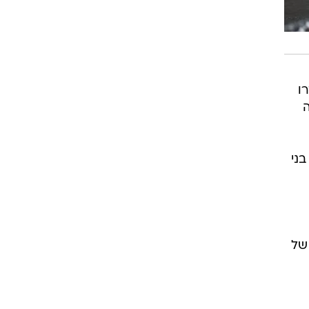
ו
ה
ני
של