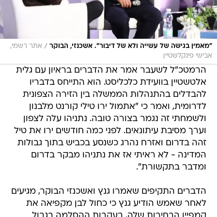
/
"מאמין בגישה של עשייה ולא של דיבור". אשכנזי, הבוקר
אתר רשמי,
אבישי פינקלשטיין
הרמטכ"ל לשעבר אמר את הדברים בראיון עם גלית
אלטשטיין בוועידת כלכליסט. הוא התייחס בדבריו
להבדלים בהתנהלות הממשלה בין הזירה הצפונית
לדרומית, ואמר כי "אתמול ירו טילי קורנט מלבנון
ולשמחתי זה נגמר בצורה טובה. נתניהו עלה לצפון
וערך מסיבת עיתונאים. לפני כמה חודשים ירו את טיל
זהה בדרום ואזרח נהרג כשנסע בכביש בתוך גבולות
המדינה - לא ראיתי אז את נתניהו מבקר בדרום
ומדבר בתקשורת".
הדברים התקיפים שאמרו גנץ ואשכנזי הבוקר, מגיעים
לאחר שאמש הודיע גנץ כי כחול לבן מקפיאה את
קמפיין הבחירות שלה, בעקבות ההסלמה בגבול