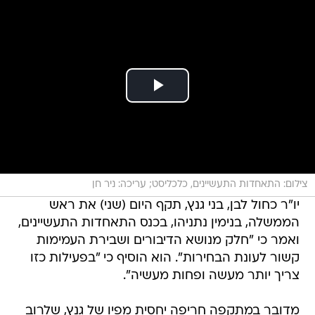
צילום: התאחדות התעשיינים, כלכליסט; עריכה: ניר חן
יו"ר כחול לבן, בני גנץ, תקף היום (שני) את ראש
הממשלה, בנימין נתניהו, בכנס התאחדות התעשיינים,
ואמר כי "חלק מנושא הדיבורים ושבירת העמימות
קשור לעונת הבחירות". הוא הוסיף כי "בפעילות כזו
צריך יותר מעשה ופחות מעשיה".
מדובר במתקפה חריפה יחסית מפיו של גנץ, שלרוב