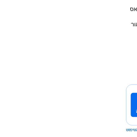
אס
ור
שימוש