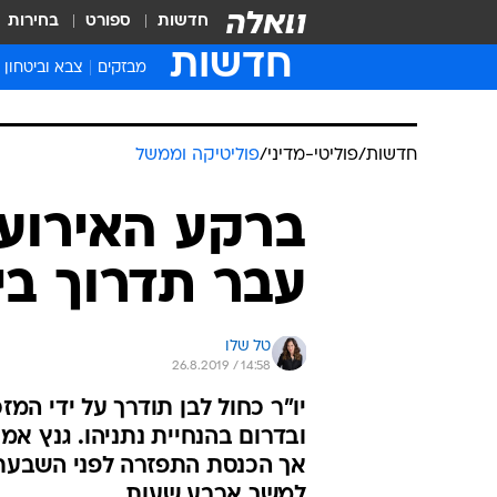
חדשות
ספורט
בחירות
חדשות
מבזקים
צבא וביטחון
חדשות
/
פוליטי-מדיני
/
פוליטיקה וממשל
ברקע האירועי
עבר תדרוך בי
טל שלו
26.8.2019 / 14:58
יו"ר כחול לבן תודרך על ידי המ
ובדרום בהנחיית נתניהו. גנץ אמו
אך הכנסת התפזרה לפני השבעתו 
למשך ארבע שעות