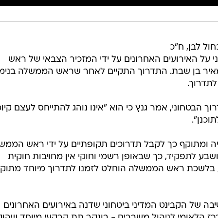
ול לבן, ח"כ
וני על האירועים האחרונים על ידי המזכיר הצבאי של ראש
מאיר בן שבת. התדרוך התקיים לאחר שראש הממשלה בנימי
לתדרוך.
וך הבטחוני, אמר גנץ כי הוא "אינו נוהג להתייחס לעצם קיומ
וכנן".
ציה ומתוקף כך לקבל תדרוכים תקופתיים על ידי ראש הממש
שבע לתפקיד, כך שבאופן רשמי וחוקי אין מחויבות חוקית
את, בלשכת ראש הממשלה הוחלט לזמנו לתדרוך מיוחד מתוק
בה של הקבינט המדיני ביטחוני שדנה באירועים האחרונים
כז הלאומי לניהול משברים - בונקר תת קרקעי מיוחד שהו