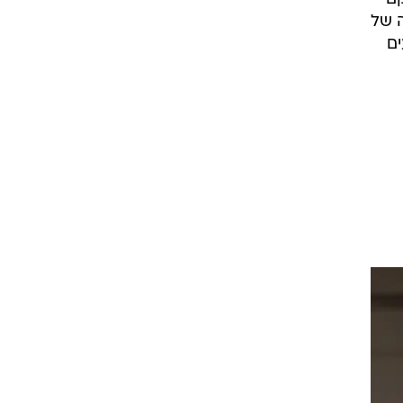
 של
ים