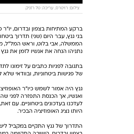
צילום: רויטרס, עריכה: טל רזניק
ברקע המתיחות בצפון ובדרום, יו"ר כח
בני גנץ, עבר היום (שני) תדרוך ביטח
הממשלה, אבי בלוט, וראש המל"ל, 
נתניהו הנחה את אנשיו לזמן את גנץ 
בתגובה לפניות כתבים על זימונו לתדר
של פגישות ביטחוניות, ובוודאי שלא לת
גנץ היה אמור לשמש כיו"ר האופוזי
ואנשיו, אך הכנסת התפזרה לפני שהו
לעדכנו בעדכונים ביטחוניים. עם ז
היותו נציג האופוזיציה הבכיר.
התדרוך של גנץ התקיים במקביל לישי
בצפון ובדרום. הישיבה התקיימה במר