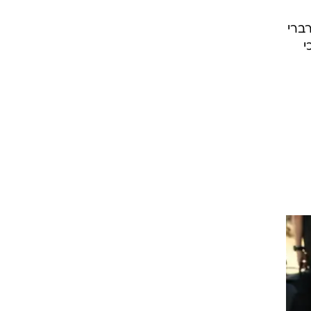
ברי
י