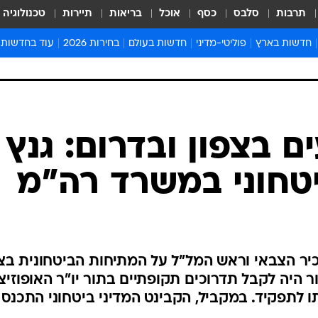
תרבות
סלבס
כסף
אוכל
בריאות
תיירות
טכנולוגיה
חדשות בארץ
פוליטי-מדיני
חדשות בעולם
בחירות 2026
עוד בחדשות
אירועים בארץ
פוליטיקה וממשל
המזרח התיכון
דעות ופרשנויו
חדשות פלילים ומשפט
יחסי חוץ
אירופה
סרי ושלזינגר
חינוך
אמריקה
פרויקטים מיוח
ישראלים בחו"ל
אסיה והפסיפיק
אסור לפספס
ם בצפון ובדרום: גנץ
בריאות
אפריקה
מדע וסביבה
טחוני במשרד רה"מ
חברה ורווחה
הנחיות פיקוד 
ארכיון מדורים
זמני כניסת ש
לוח חופשות וח
זכיר הצבאי וראש המל"ל על המתיחות הביטחונית בצפ
לוח שנה
ר היה לקבל תדרוכים תקופתיים בתור יו"ר האופוזיצי
חדשות יהדות
לתפקיד. במקביל, הקבינט המדיני ביטחוני התכנס
חדשות המשפ