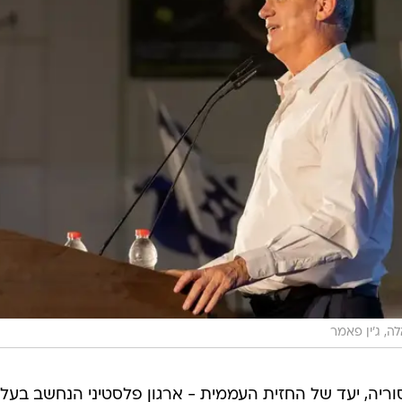
ה, ג'ין פאמר
וריה, יעד של החזית העממית - ארגון פלסטיני הנחשב בעל