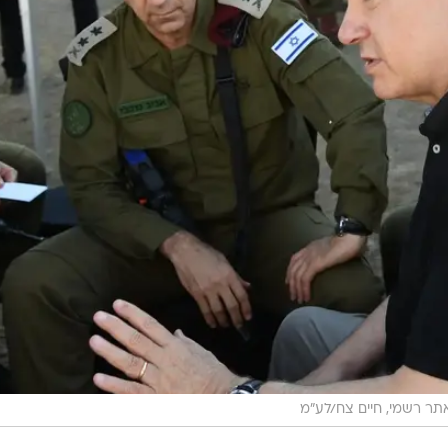
תר רשמי, חיים צח/לע״מ