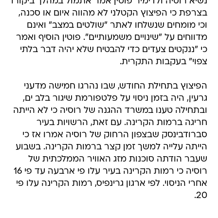
נשיא רוסיה ולדימיר פוטין אמר אתמול במהלך ביקורו
בצרפת כי הפיצוץ הקטלני לא מהווה איום או סכנה,
וכי מומחים שנשלחו לאתר "שולטים במצב" ואינם
מדווחים על "שינויים משמעותיים". פוטין הוסיף ואמר
כי "ננקטים צעדים כדי להבטיח שלא יהיה דבר בלתי
צפוי" בעקבות התקרית.
הפיצוץ בתחילת החודש, שבו נהרגו חמישה מדעני
גרעין, היה בזמן ניסוי על פלטפורמת שיגור בלב ים,
ובתחילה טענו במשרד ההגנה של רוסיה כי לא הייתה
חריגה ברמות הקרינה. עם זאת, הרשויות בעיר
סברודבינסק שבצפון הרחוק של רוסיה אמרו אז כי
הייתה עלייה למשך זמן קצר ברמות הקרינה. בשבוע
שעבר הודתה סוכנות מזג האוויר הממלכתית של
רוסיה כי רמות הקרינה בעיר עלו פי ארבעה עד פי 16
אחרי הניסוי. לפי ארגון גרינפיס, רמות הקרינה עלו פי
20.