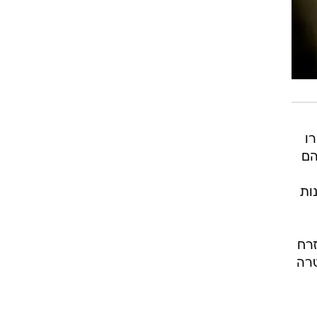
רו
הם
ות
רח
טרה