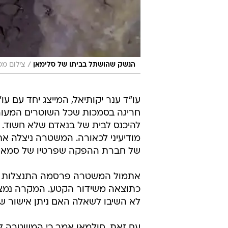
/
הנשק שהושתל בביתו של סלימאן
צילום מס
עו"ד ענר יקותיאל, המייצג יחד עם ע
חריגה בסמכות שכל השוטרים המעו
להיכנס לבית של בנאדם שלא חשוד. ב
מודיעיני לכאורה. המשטרה ניצלה א
של חברת ההפקה שפרטיו של סמאר טו
אתמול המשטרה פרסמה התנצלות בע
כתוצאה משידור הקטע. המקרה נמצא
לא השיבו לשאלה האם ניתן אישור של
עם זאת, סולמאן אמר כי המשטרה לא