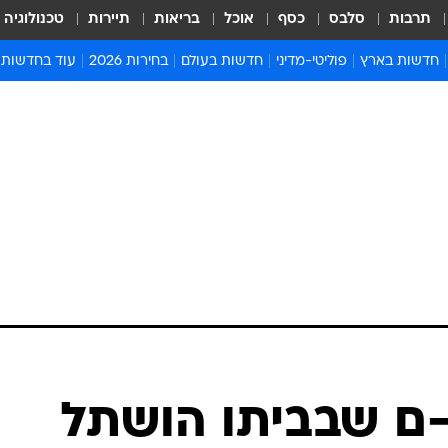
תרבות
סלבס
כסף
אוכל
בריאות
תיירות
טכנולוגיה
חדשות בארץ
פוליטי-מדיני
חדשות בעולם
בחירות 2026
עוד בחדשות
אירועים בארץ
פוליטיקה וממשל
המזרח התיכון
דעות ופרשנויו
חדשות פלילים ומשפט
יחסי חוץ
אירופה
סרי ושלזינגר
חינוך
אמריקה
פרויקטים מיוח
ישראלים בחו"ל
אסיה והפסיפיק
אסור לפספס
בריאות
אפריקה
מדע וסביבה
חברה ורווחה
הנחיות פיקוד 
ארכיון מדורים
זמני כניסת ש
לוח חופשות וח
לוח שנה
חדשות יהדות
-ם שבביתו הושתל
חדשות המשפ