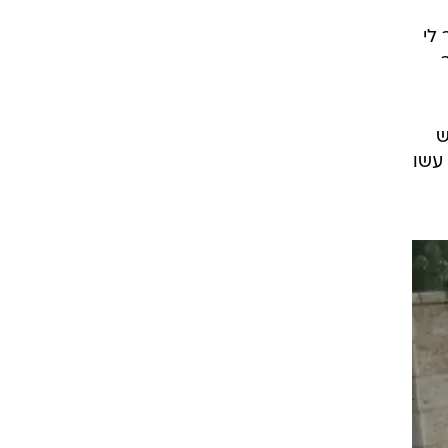
לי
ש
עשו