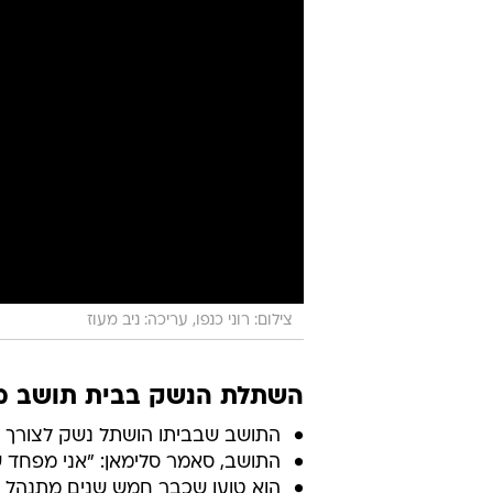
צילום: רוני כנפו, עריכה: ניב מעוז
השתלת הנשק בבית תושב מזר
התושב שבביתו הושתל נשק לצורך ה
התושב, סאמר סלימאן: "אני מפחד שי
הוא טוען שכבר חמש שנים מתנהל תי