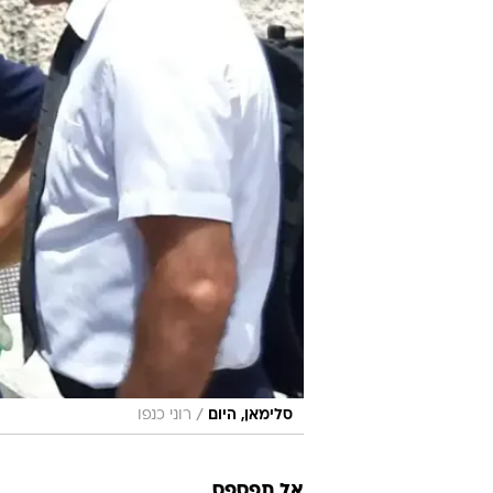
/
סלימאן, היום
רוני כנפו
אל תפספס