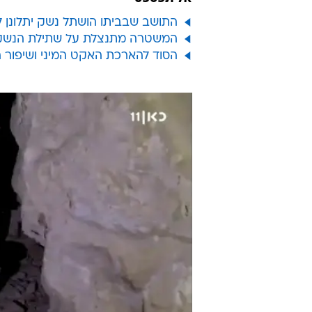
התושב שבביתו הושתל נשק יתלונן 
המשטרה מתנצלת על שתילת הנשק ב
הסוד להארכת האקט המיני ושיפור 