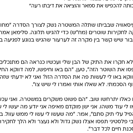
כותה להכפיש את סמאר והוציאה את דיבתו רעה"
סאוויה שבביתו שתלה המשטרה נשק לצורך הסדרה "מחוז
קה לחקירות שוטרים (מח"ש) כדי להגיש תלונה. סלימאן אמר
בור שיש קשר בין מקרה זה לערעור שהגיש בנוגע לפגיעה בב
לא חקרו את התיק של הבן שלי ועכשיו כנראה הם מתנכלים,
סו את השוטר הזה", טען. "הם באו וחיפשו, למה דווקא החל
תוך 20 אלף אדם דווקא באו לי לעשות פה את הסדרה הזו? ואני לא ידעתי שזה
וף הסכמתי. לא שאלו אותי ואמרו לי שיש צו".
 כאלו יתרחשו שוב. "הם פשוט משקרים במשטרה. ואני עכש
 לי עוד משהו. אני ישן מוקדם מאיפה אני יודע מה יעשו לי ע
פיל עלי תיק סתם", אמר. "מה שעשו לי עשו לי ממש עוול. בין
 פלסטיני תפסו אצלו נשק גדול ולא נעצר ולא הלך לחקירה
כנת חיים לכל דבר".