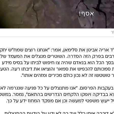
ך
ו"ד אריה אביטן את סלימאן, אמר: "אנחנו רוצים שמח"ש יחק
רבים בפרק הזה הסדרה. השוטרים מנצלים את המעמד של
סך הכל הוא בנאדם שהיה צו חיפוש לביתו על בסיס מידע
ת סמכותם להכפיש את סמאר והוציאו את דיבתו רעה. הטענ
שטשו זה לא נכון כולם מכירים ומזהים אותו".
קבות הפרסום. "אנו מתנצלים על כל פגיעה שנגרמה לאז
 בבדיקה ויופקו הלקחים הנדרשים בהתאם", נמסר. במש
 ייעוץ משפטי למעשה וכן אם מפקד המחוז ידע על כך.
 דיברה איתו כלל ועד כה לא ידע על הודעת ההתנצלות