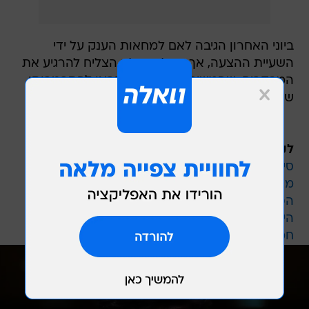
ביוני האחרון הגיבה לאם למחאות הענק על ידי
השעיית ההצעה, אך מהלך זה לא הצליח להרגיע את
המבקרים, שהמשיכו להפגין ואף קראו להתפטרותו
של לאם.
לקריאה נוספת:
סין לבריטניה: "הסירו את הידיים שלכם מהונג קונג"
מחאה אלימה נגד סין: מפגינים השתלטו על
הפרלמנט של הונג קונג
היום שאחרי החומה: כשעשרות רחפנים של "צבא
חמאס" יחדרו לישראל