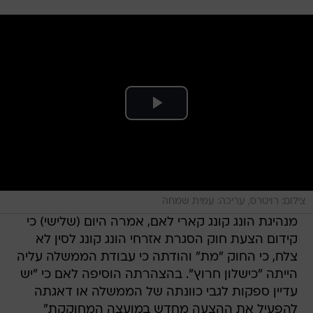
צילום: רויטרס, עריכה: עמית שמחה
מנהיגת הונג קונג קארי לאם, אמרה היום (שלישי) כי
קידום הצעת חוק הסגרת אזרחי הונג קונג לסין לא
צלח, כי החוק "מת" והודתה כי עבודת הממשלה עליה
הייתה "כישלון חרוץ". בהצהרתה הוסיפה לאם כי "יש
עדיין ספקות לגבי כוונתה של הממשלה או דאגתה
להפעיל את ההצעה מחדש במועצה המחוקקת"