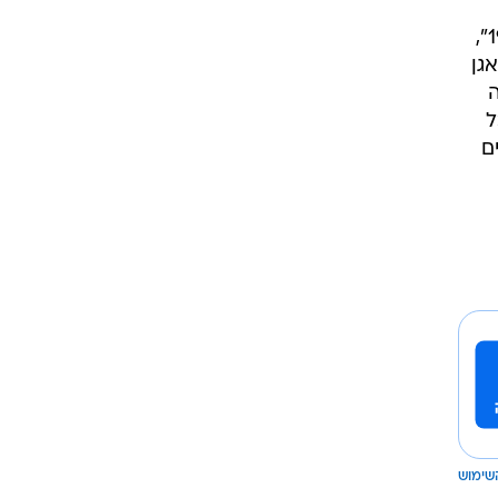
הישראלית בשטח הרגיש של האגן הקדוש, בניגוד לעמדה האמריקנית לאורך כל השנים מאז 1967",
גן
ל
ם
שימוש