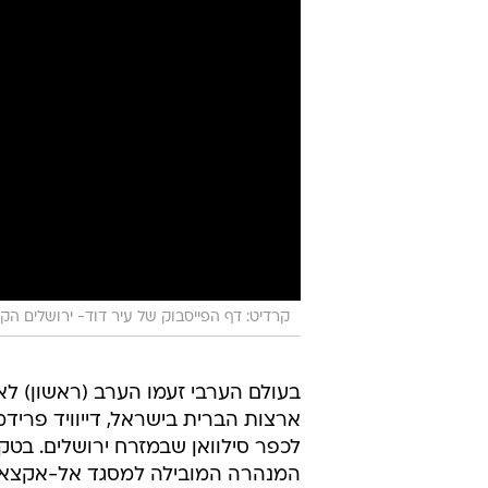
קרדיט: דף הפייסבוק של ‎עיר דוד- ירושלים הקדומה‎
בעולם הערבי זעמו הערב (ראשון) ל
ארצות הברית בישראל, דייוויד פרי
לכפר סילוואן שבמזרח ירושלים. בטק
המנהרה המובילה למסגד אל-אקצא, 