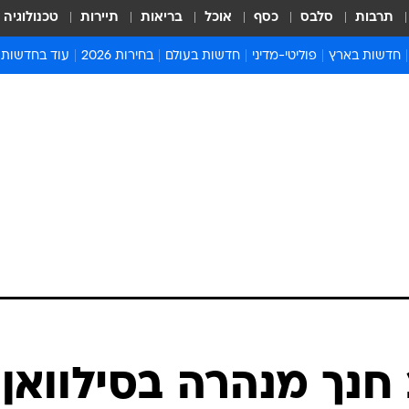
תרבות
סלבס
כסף
אוכל
בריאות
תיירות
טכנולוגיה
חדשות בארץ
פוליטי-מדיני
חדשות בעולם
בחירות 2026
עוד בחדשות
אירועים בארץ
פוליטיקה וממשל
המזרח התיכון
דעות ופרשנויו
חדשות פלילים ומשפט
יחסי חוץ
אירופה
סרי ושלזינגר
חינוך
אמריקה
פרויקטים מיוח
ישראלים בחו"ל
אסיה והפסיפיק
אסור לפספס
בריאות
אפריקה
מדע וסביבה
חברה ורווחה
הנחיות פיקוד 
ארכיון מדורים
זמני כניסת ש
לוח חופשות וח
לוח שנה
חדשות יהדות
חנך מנהרה בסילוואן,
חדשות המשפ