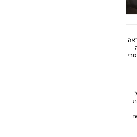
דאה
טרי
ת
ם