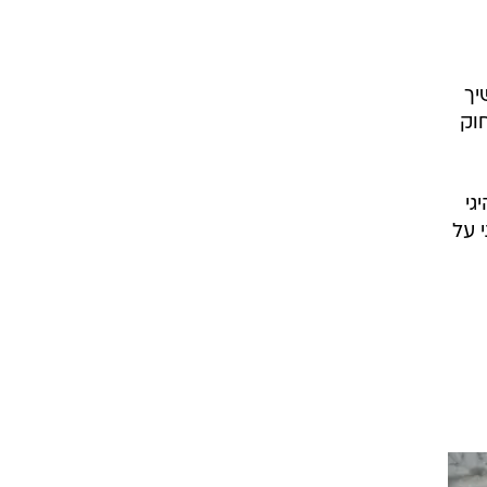
יך
וק
גי
 על