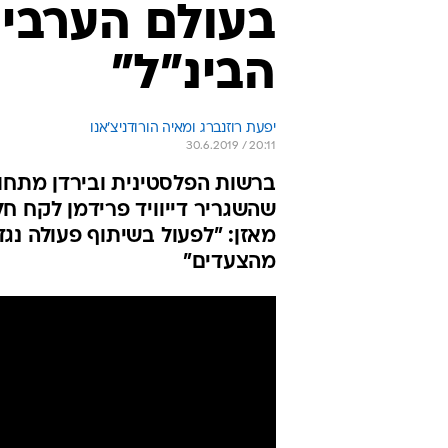
בעולם הערבי 
הבינ"ל"
יפעת רוזנברג ומאיה הורודניצ'אנו
30.6.2019 / 20:11
ברשות הפלסטינית ובירדן מתחו 
שהשגריר דייוויד פרידמן לקח ח
מאזן: "לפעול בשיתוף פעולה נגד
מהצעדים"