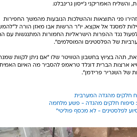
, והשליח האמריקני ג'ייסון גרינבלט.
הירו פני התוצאות וההשלכות הנובעות מהמשך החפירות
בילות למסגד אל אקצא. יו"ר הרשות אבו מאזן הורה ל"להמש
פעול נגד ההפרות הישראליות החמורות המתנגשות עם הח
ערביות של הפלסטינים והמוסלמים".
ת, תהה בציוץ בחשבון הטוויטר שלו "אם ניתן לקוות שמנהי
שיא ארצות הברית דונלד טראמפ להסביר מה האיום האמיתי
ות של השגריר פרידמן".
פח חלקים מהגדה המערבית
: סיפוח חלקים מהגדה - פשע מלחמה
יוע לפלסטינים - לא מכסף פוליטי"