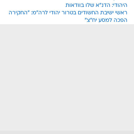
היהודי: הדנ"א שלו בוודאות
ראשי ישיבת החשודים בטרור יהודי לרה"מ: "החקירה
הפכה למסע יח"צ"