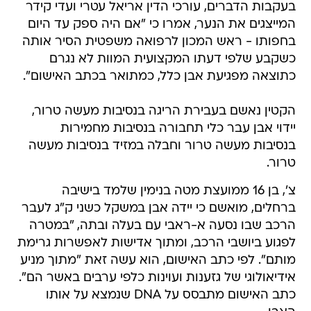
בעקבות הדברים, עורכי הדין אריאל עטרי ועדי קידר
המייצגים את הנער, אמרו כי "אם היה ספק עד היום
בחפותו - ראש המכון לרפואה משפטית הסיר אותה
כשקבע שלפי דעתו המקצועית המוות לא נגרם
כתוצאה מפגיעת אבן כלל, כמתואר בכתב האישום".
הקטין נאשם בעבירת הריגה בנסיבות מעשה טרור,
יידוי אבן עבר כלי תחבורה בנסיבות מחמירות
בנסיבות מעשה טרור וחבלה במזיד בנסיבות מעשה
טרור.
צ', בן 16 ממועצת מטה בנימין שלמד בישיבה
ברחלים, מואשם כי יידה אבן במשקל כשני ק"ג לעבר
הרכב שבו נסעה א-ראבי עם בעלה ובתה, "במטרה
לפגוע ביושבי הרכב, ומתוך אדישות לאפשרות גרימת
מותם". לפי כתב האישום, הוא עשה זאת "מתוך מניע
אידיאולוגי של גזענות ועוינות כלפי ערבים באשר הם".
כתב האישום מתבסס על DNA שנמצא על אותו