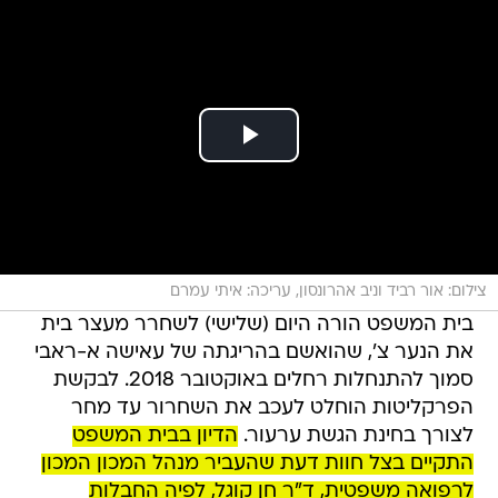
צילום: אור רביד וניב אהרונסון, עריכה: איתי עמרם
בית המשפט הורה היום (שלישי) לשחרר מעצר בית
את הנער צ', שהואשם בהריגתה של עאישה א-ראבי
סמוך להתנחלות רחלים באוקטובר 2018. לבקשת
הפרקליטות הוחלט לעכב את השחרור עד מחר
לצורך בחינת הגשת ערעור.
הדיון בבית המשפט
התקיים בצל חוות דעת שהעביר מנהל המכון המכון
לרפואה משפטית, ד"ר חן קוגל, לפיה החבלות