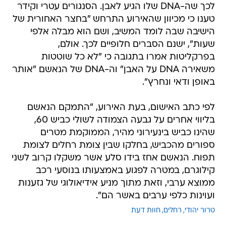
לכך שה-DNA שלו הגיע לאבן. הסנגורים עטרי וקידר
טענו כי מכיוון שהאירוע התרחש "בחצר האחורית של
הישיבה שבה לומד המשיב, ושם הוא מבלה אלפי
שעות", ישנם הסברים חלופיים לכך. אולם,
בפרקליטות אמרו בתגובה כי "לא כל שוטטות
משאירה DNA על האבן" וה-DNA של הנאשם "אותר
באופן ודאי ונחרץ".
לפי כתב האישום, בעת האירוע, "התמקם הנאשם
בליווי אחרים על גבעה הצמודה לשולי כביש 60,
שהינו כביש בינעירוני מהיר, הממוקמת מטרים
ספורים מהכביש, בחלקו שבין צומת רחלים לצומת
תפוח. הנאשם אחז בידו סלע אשר משקלו קרוב לשני
קילוגרם, במטרה לפגוע באמצעותו בנוסעי רכב
ממוצא ערבי, וזאת מתוך מניע אידיאולוגי של גזענות
ועוינות כלפי ערבים באשר הם".
טרור יהודי
רחלים
חוות דעת