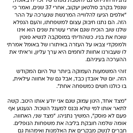
נתניהו התייחס גם להשבת גופתו של זכריה באומל,
שנפל בקרב סולטאן יעקוב, אחרי 37 שנים, ואמר כי
"אלפים הגיעו להלווייה המרגשת שנערכה על ההר
הזה. הם נתנו חיבוק עצום למשפחתו, והעם הנפלא
שלנו שוב הוכיח שגם אחרי עשרות שנים הוא אינו
שוכח את בניו. כשהודיתי במוסקבה לנשיא פוטין
ולמפקדי צבאו על העזרה באיתורו של באומל אמרתי
לו שעבורנו אחוות לוחמים היא ערך עליון, וראיתי את
ההערכה בעיניהם.
זוהי המשמעות העמוקה ביותר של היום המקודש
הזה. יום של אובדן כבד, אבל גם של אחווה עילאית,
בו כולנו חשים כמשפחה אחת".
"מצד אחד, היגון עמוק שגם אני יודע אותו היטב. קשה
לתאר אותו למי שלא נכנס למעגל השכול. הגעגוע אף
פעם לא פוסק", המשיך נתניהו. "מצד שני, האחווה.
אומה שלמה חובקת בליבה את משפחות הנופלים.
חברים לנשק מבקרים את האלמנות ואימהות גם