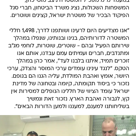
במעמד מ"מ מפכ"ל המשטרה ניצב מוטי כהן,
המשפחות השכולות, נציג משרד הביטחון, חברי סגל
הפיקוד הבכיר של משטרת ישראל, קצינים ושוטרים.
"אנו מצדיעים היום לרעינו ושותפנו לדרך, 1,498 חללי
המשטרה לדורותיהם, בנינו ובנותינו, שנפלו במהלך
שירותם הפעיל ובהם - שוטרים, שוטרות, לוחמי מג"ב
ומתנדבים, חברים ועמיתים עמם עבדנו, אותם אנו
זוכרים תמיד, איתנו בלבנו לעד", אמר כהן במהלך
הטקס. "לנגד עינינו עומדים ערכי המוסר והצדק, ערכי
היושר, אומץ ואהבת המולדת, עליה הגנו הם בגופם.
נזכור כי ביסוד תקומתה, קיומה ובטחונה של מדינת
ישראל עומד הציווי של חללינו הנופלים למסירות אין
קץ, לגבורה ואהבת הארץ. נזכור זאת ונמשיך
בשליחותנו למענם, למעננו ולמען הדורות הבאים".