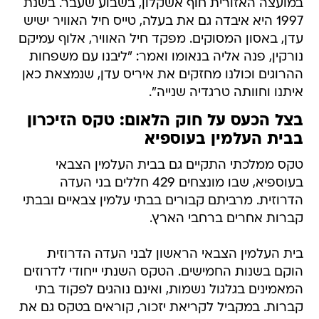
במועצה האזורית חוף אשקלון, בשבוע שעבר. בשנת
1997 היא איבדה גם את בעלה, טייס חיל האוויר ישיש
עדן, באסון המסוקים. מפקד חיל האוויר, אלוף עמיקם
נורקין, פנה אליה בנאומו ואמר: "ליבנו עם משפחות
ההרוגים וכולנו מחזקים את איריס עדן, שנמצאת כאן
איתנו וחוותה טרגדיה שנייה".
בצל הכעס על חוק הלאום: טקס הזיכרון
בבית העלמין בעוספיא
טקס ממלכתי התקיים גם בבית העלמין הצבאי
בעוספיא, שבו מונצחים 429 חללים בני העדה
הדרוזית. מרביתם קבורים בבתי עלמין צבאיים ובבתי
קברות אחרים ברחבי הארץ.
בית העלמין הצבאי הראשון לבני העדה הדרוזית
הוקם בשנות החמישים. הטקס השנתי ייחודי לדרוזים
המאמינים בגלגול נשמות, ואינם נוהגים לפקוד בתי
קברות. במקביל לקריאת יזכור, קוראים בטקס גם את