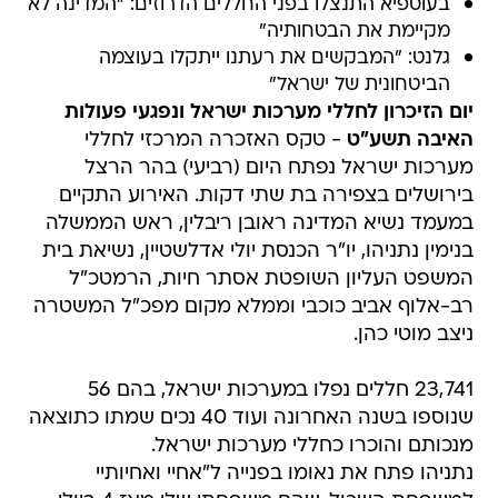
בעוספיא התנצלו בפני החללים הדרוזים: "המדינה לא
מקיימת את הבטחותיה"
גלנט: "המבקשים את רעתנו ייתקלו בעוצמה
הביטחונית של ישראל"
יום הזיכרון לחללי מערכות ישראל ונפגעי פעולות
האיבה תשע"ט
- טקס האזכרה המרכזי לחללי
מערכות ישראל נפתח היום (רביעי) בהר הרצל
בירושלים בצפירה בת שתי דקות. האירוע התקיים
במעמד נשיא המדינה ראובן ריבלין, ראש הממשלה
בנימין נתניהו, יו"ר הכנסת יולי אדלשטיין, נשיאת בית
המשפט העליון השופטת אסתר חיות, הרמטכ"ל
רב-אלוף אביב כוכבי וממלא מקום מפכ"ל המשטרה
ניצב מוטי כהן.
23,741 חללים נפלו במערכות ישראל, בהם 56
שנוספו בשנה האחרונה ועוד 40 נכים שמתו כתוצאה
מנכותם והוכרו כחללי מערכות ישראל.
נתניהו פתח את נאומו בפנייה ל"אחיי ואחיותיי