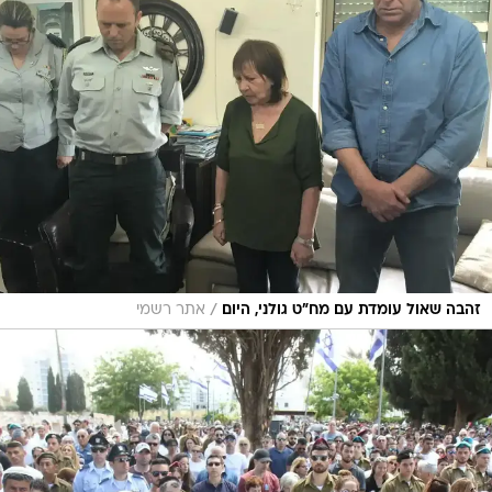
/
זהבה שאול עומדת עם מח"ט גולני, היום
אתר רשמי