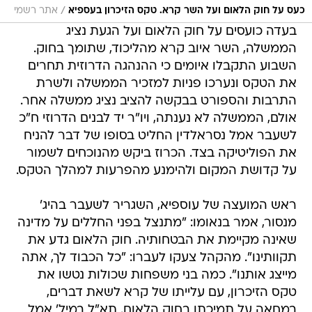
/
כעס על חוק הלאום ועל השר קרא. טקס הזיכרון בעספיא
אתר רשמי
בעדה כועסים על חוק הלאום ועל הגעת נציג
הממשלה, השר איוב קרא מהליכוד, שתומך בחוק.
השבוע התקבלו איומים כי ההנהגה הדרוזית תחרים
את הטקס ונערכו פניות למזכיר הממשלה ולשרת
התרבות והספורט בבקשה להציב נציג ממשלה אחר.
אולם, הממשלה לא נענתה, ויו"ר יד לבנים הדרוזי ח"כ
לשעבר אמל נסראלדין החליט בסופו של דבר להניח
את הפוליטיקה בצד. הכרוז ביקש מהנוכחים לשמור
על קדושת המקום ולהימנע מהפרעות למהלך הטקס.
ראש המועצה של עוספיא, השגריר לשעבר בהיג'
מנסור, אמר בנאומו: "מתנצל בפני החללים על מדינה
שאינה מקיימת את הבטחותיה. חוק הלאום גדע את
תקוותינו". מהקהל צעקו לעברו: "כל הכבוד לך, אתה
מייצג אותנו". כמה בני משפחות שכולות נטשו את
טקס הזיכרון, עם עלייתו של קרא לשאת דברים,
במחאה על תמיכתו בחוק הלאום. תא"ל במיל' אמל