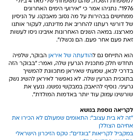
למשפחת השכול, שהם משפחתי שלי מאז 4 ביולי
1976". נתניהו אמר כי "אירועי הימים האחרונים
ממחישים בבהירות על מה נסוב מאבקנו. על הניסיון
של דורשי רעתנו להחריב את מדינתנו, לעקור אותנו
מארצנו. במאה השנים האחרונות אויבינו ניסו לעשות
זאת פעם אחר פעם. הם נכשלו".
הוא התייחס גם ל
הודעתה של איראן
הבוקר, שלפיה
תחדש חלק מתכנית הגרעין שלה, ואמר: "בבוקר הזה
בדרכי לכאן, שמעתי שאיראן מתכוונת להמשיך
בתוכנית הגרעין שלה. לא נאפשר לאיראן להשיג נשק
גרעיני. נוסיף להיאבק במבקשי נפשנו. ננעץ את
שורשינו עמוק עוד יותר באדמות המולדת".
לקריאה נוספת בנושא
"זה לא בית עצוב": התאומים שמעולם לא הכירו את
אחיהם הצוללן
במקביל לקריאות "בוגדים": טקס הזיכרון הישראלי