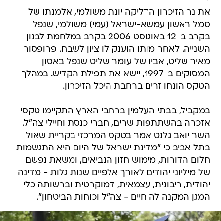
את נר הזיכרון הדליקה יונת משולמי, אלמנתו של
סמל ראשון עמשא-ישראל (עמי) משולמי, שנפל
בקרב ב-12 באוגוסט 2006 בקרב במלחמת לבנון
השנייה. לאחר מותו הוענק לו ציון לשבח. פרופסור
מאיר שליט, אביו של עומר שליט שנפל באסון
המסוקים ב-1997, יישא את תפילת הקדיש. במהלך
הטקס הונחו זרים ברחבת היכל הזיכרון.
במקביל, בבתי העלמין ברחבי הארץ התקיימו טקסי
אזכרה בהשתתפות שרים, חברי כנסת וחיילי צה"ל.
השר יואב גלנט אמר בטקס המרכזי בקריית שאול
בתל אביב כי "מדינת ישראל של היום היא התגשמות
חלום הדורות, מימוש חזון הנביאים, ומשאת נפשם
של מיליוני יהודים לאורך אלפיים שנות גלות - מדינה
יהודית, ריבונית, עצמאית, דמוקרטית וברשותה כלי
המגן המקנה לה חיים - צה"ל וכוחות הביטחון".