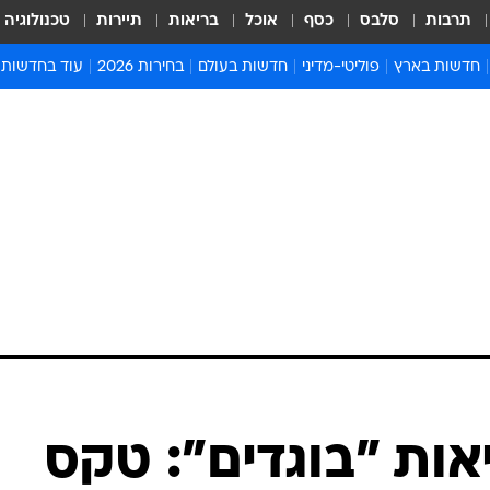
תרבות
סלבס
כסף
אוכל
בריאות
תיירות
טכנולוגיה
חדשות בארץ
פוליטי-מדיני
חדשות בעולם
בחירות 2026
עוד בחדשות
אירועים בארץ
פוליטיקה וממשל
המזרח התיכון
דעות ופרשנויו
חדשות פלילים ומשפט
יחסי חוץ
אירופה
סרי ושלזינגר
חינוך
אמריקה
פרויקטים מיוח
ישראלים בחו"ל
אסיה והפסיפיק
אסור לפספס
בריאות
אפריקה
מדע וסביבה
חברה ורווחה
הנחיות פיקוד 
ארכיון מדורים
זמני כניסת ש
לוח חופשות וח
לוח שנה
חדשות יהדות
ות "בוגדים": טקס
חדשות המשפ