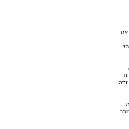
ימן
 את
הל
ה
זו
'נדה
ת
דבר