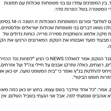
וד. בין המפגינים עמדו גם בני משפחות שכולות עם תמונות
ידי המשטרה בשל הפרות סדר.
האירוע התקיים ביוזמת ארגון "לוחמים לשלום" ופורום המשפחות השכולות זו השנה ה-14 בס
הלכו נשאו דברים בני משפחות שכולות ישראלים ופלסטינים.
מיקה אלמוג והשחקנית סמירה סרייה. כוחות גדולים של
מבעוד מועד ואבטחו את הטקס. המארגנים הרגיעו את הק
.
עו"ד איתמר בן גביר, שהפגין גם הוא נגד הטקס, אמר לוואלה! NEWS כי הגיע "למחות נגד ההזי
, רוצחים, כאלה שזרקו אבנים על חיילי צה"ל ועל אזרחים. 
תייחס להחלטת בג"ץ ואמר כי "בית המשפט טועה. יש כאן אג
מרות חופש הביטוי".
שהגיע מבית לחם, אמר: "כל אחד שידבר בשם עצמו. בחוץ יש כאן כמה מאו
לא אוהבים שנסעתי לפה. אבל אני הגעתי בשביל השלום. אין 