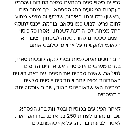
לבישת כיסויי פנים בהתאם למצב החירום שהכריז
בעקבות הפיגועים בחג הפסחא - כך נמסר היום
(ראשון) מלשכתו. האיסור, שלמעשה מוציא מחוץ
לחוק פריטי לבוש כמו ניקאב ובורקה, ייכנס לתוקף
החל ממחר. לפי הודעת לשכתו, ייאסרו כל כיסויי
הפנים שעשויים להוות סכנה לביטחון הציבורי או
הלאומי ולהקשות על זיהוי מי שלובש אותם.
רוב הנשים המוסלמיות בסרי לנקה לובשות סארי,
בגדים מערביים או כיסויי ראש אחרים הדומים
לחיג'אב, שאינם מכסים את הפנים. עם זאת, בשנים
האחרונות נפוצו יותר ויותר כיסויי פנים מלאים
במדינת האי שבאוקיינוס ההודי, שרוב אוכלוסייתה
בודהיסטית.
לאחר הפיגועים בכנסיות ובמלונות בחג הפסחא,
שבהם נהרגו לפחות 250 בני אדם, גברו הקריאות
לאסור לבישת בורקה, על אף שהמחבלים