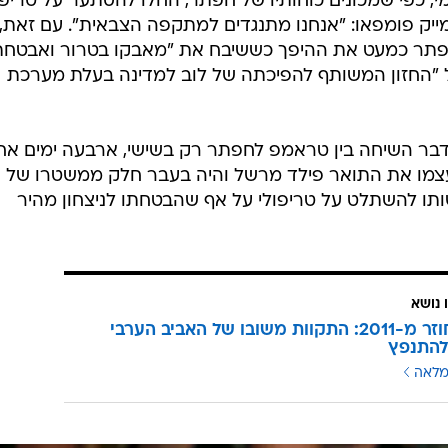
, כפי שמכונים כוחותיו של חפתר, החלו להסתער על טריפול
יק פומפאו: "אנחנו מתנגדים למתקפה הצבאית". עם זאת, 
פתר כמעט את ההיפך כששיבח את "מאבקו בטרור ואבטחת
 "החזון המשותף להפיכתה של לוב למדינה בעלת מערכת
בר השיחה בין טראמפ לחפתר רק בשישי, ארבעה ימים אח
גנרל בן ה-75, שנתן לעצמו את התואר פילד מרשל והיה בעבר חלק ממשטרו של
ותו להשתלט על טריפולי על אף שהבטחתו לניצחון מהיר
 נושא
שידור חוזר מ-2011: התקוות משובו של האביב הערבי
להתנפץ
מלאה