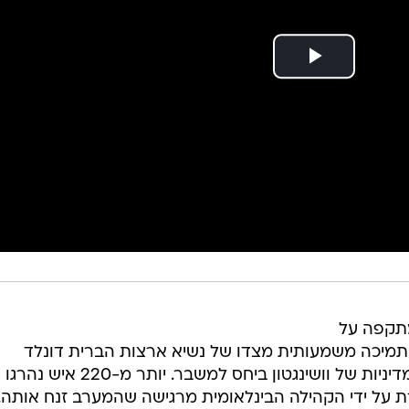
מתקפה על
ל תמיכה משמעותית מצדו של נשיא ארצות הברית דונלד
טראמפ, שהפך בשיחת טלפון את המדיניות של וושינגטון ביחס למשבר. יותר מ-220 איש נהרגו
 על ידי הקהילה הבינלאומית מרגישה שהמערב זנח אותה.