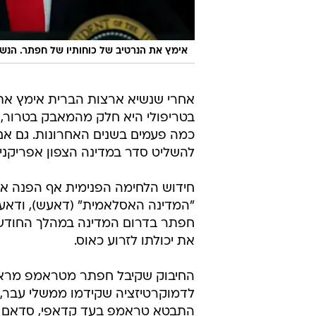
אימץ את הנרטיב של כוחותיו של חפתר. הנש
אחרי שנשיא ארצות הברית אימץ את
בטריפולי היא חלק מהמאבק בטרור, י
כמה פעמים בשנים האחרונות. גם אם
להשליט סדר במדינה הצפון אפריקנית,
חידוש הלחימה הפנימית אף הפנה את
"המדינה האסלאמית" (דאעש), ודאעש
חפתר בדרום המדינה במהלך החודש ה
את יכולתו לזרוע כאוס.
החיבוק שקיבל חפתר מטראמפ מראה א
התבטא טראמפ בעד קדאפי, סדאם חו