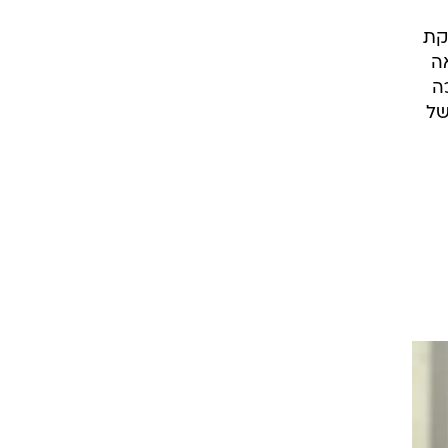
קת
אה
ה
של