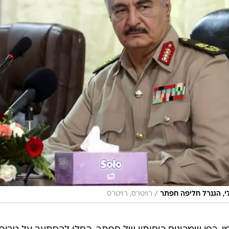
/
י, הגנרל חליפה חפתר
רויטרס, רויטרס