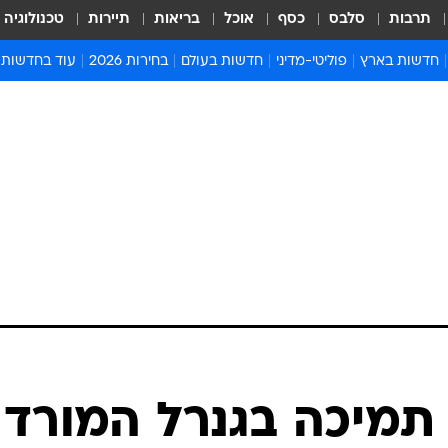
תרבות
סלבס
כסף
אוכל
בריאות
תיירות
טכנולוגיה
חדשות בארץ
פוליטי-מדיני
חדשות בעולם
בחירות 2026
עוד בחדשות
אירועים בארץ
פוליטיקה וממשל
המזרח התיכון
דעות ופרשנויו
חדשות פלילים ומשפט
יחסי חוץ
אירופה
סרי ושלזינגר
חינוך
אמריקה
פרויקטים מיוח
ישראלים בחו"ל
אסיה והפסיפיק
אסור לפספס
בריאות
אפריקה
מדע וסביבה
חברה ורווחה
הנחיות פיקוד 
ארכיון מדורים
זמני כניסת ש
לוח חופשות וח
לוח שנה
חדשות יהדות
תמיכה בגנרל המורד
חדשות המשפ