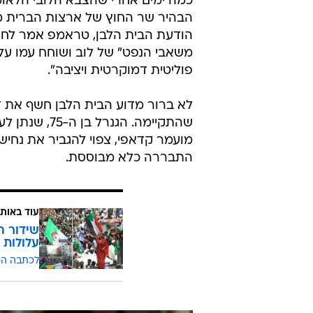
כמה ימים אחרי שהצבא הלובי הלאומי
הבהיר שר החוץ של ארצות הברית מי
הודעת הבית הלבן, טראמפ אמר לח
משאבי הנפט" של לוב ושוחח עמו על
פוליטית דמוקרטית ויציבה".
לא ברור מדוע הבית הלבן חשף את ד
שהתקיימה. ה
מועמר קדאפי, צפוי להגביר את נחיש
התבררה כלא מבוססת.
עוד באותו
עלולות 
לכתבה ה