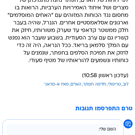
לפי דוחות של האו"ם, חפתר נהנה מתמיכתן של
מצרים ושל איחוד האמירויות הערביות, הרואות בו
מחסום נגד הכוחות המזוהים עם "האחים המוסלמים"
וארגונים אסלאמסטיים אחרים. הגנרל, שהיה בעבר
חלק ממשטר קדאפי עד שערק משורותיו, חיזק את
קשריו גם עם ערב הסעודית. בשבוע שעבר הוא נפגש
עם המלך סלמאן בריאד. ככל הנראה, היה זה כדי
לחזק את תמיכת הסלפים בחפתר, שנמנים על
כוחותיו ונשמעים להוראותיו של מטיף סעודי.
(עדכון ראשון 10:58)
לוב
טריפולי
חליפה חפתר
האו"ם
פאיז א-סראג'
טרם התפרסמו תגובות