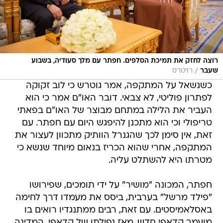
רוצה לחזק את תמיכת הסלפים. חפתר עם מלך סעודיה, בשבוע
/
שעבר
רויטרס
כשנשאל על המתקפה, אמר גוטרש כי לוב זקוקה
לפתרון פוליטי, לא צבאי. דובר האו"ם אמר כי הוא
העביר את הלילה במתחם מבוצר של האו"ם בפאתי
טריפולי וכי הוא מתכנן להיפגש היום עם חפתר. עם
זאת, אין סימן לכך שהגנרל הוותיק מתכוון לעצור את
המתקפה, אחרי שהוא הכריז בנאום מיוחד שנשא כי
מטרתו היא להשתלט עליה.
חפתר, המכונה "מושיר" על ידי תומכים, שפירושו
"פילד מרשל" בערבית, ביסס את מעמדו דרך לחימה
באסלאמיסטים. עם זאת, רבים ממתנגדיו רואים בו
מועמר קדאפי חדש. מאז נפילתו של קדאפי, המדינה