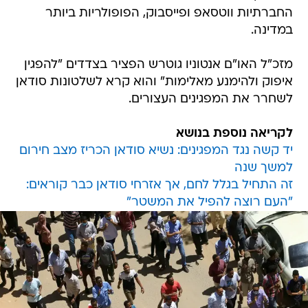
החברתיות ווטסאפ ופייסבוק, הפופולריות ביותר
במדינה.
מזכ"ל האו"ם אנטוניו גוטרש הפציר בצדדים "להפגין
איפוק ולהימנע מאלימות" והוא קרא לשלטונות סודאן
לשחרר את המפגינים העצורים.
לקריאה נוספת בנושא
יד קשה נגד המפגינים: נשיא סודאן הכריז מצב חירום
למשך שנה
זה התחיל בגלל לחם, אך אזרחי סודאן כבר קוראים:
"העם רוצה להפיל את המשטר"