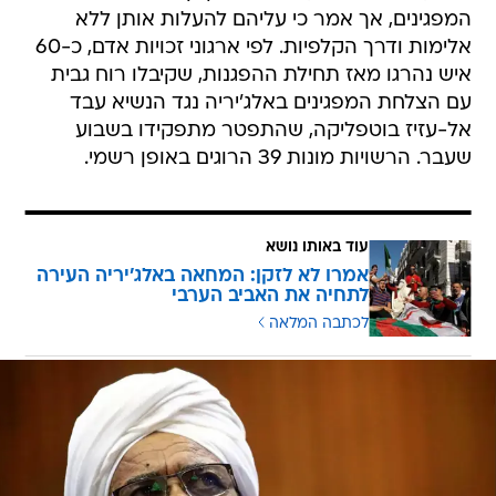
המפגינים, אך אמר כי עליהם להעלות אותן ללא
אלימות ודרך הקלפיות. לפי ארגוני זכויות אדם, כ-60
איש נהרגו מאז תחילת ההפגנות, שקיבלו רוח גבית
עם הצלחת המפגינים באלג'יריה נגד הנשיא עבד
אל-עזיז בוטפליקה, שהתפטר מתפקידו בשבוע
שעבר. הרשויות מונות 39 הרוגים באופן רשמי.
עוד באותו נושא
אמרו לא לזקן: המחאה באלג'יריה העירה
לתחיה את האביב הערבי
לכתבה המלאה