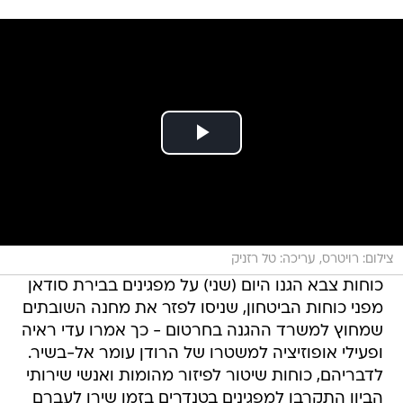
צילום: רויטרס, עריכה: טל רזניק
כוחות צבא הגנו היום (שני) על מפגינים בבירת סודאן
מפני כוחות הביטחון, שניסו לפזר את מחנה השובתים
שמחוץ למשרד ההגנה בחרטום - כך אמרו עדי ראיה
ופעילי אופוזיציה למשטרו של הרודן עומר אל-בשיר.
לדבריהם, כוחות שיטור לפיזור מהומות ואנשי שירותי
הביון התקרבו למפגינים בטנדרים בזמן שירו לעברם