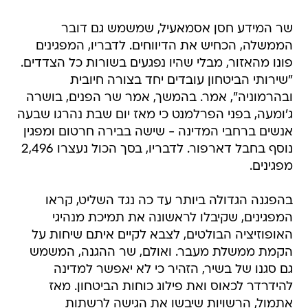
שר המידע חסן אסמאעיל, שמשמש גם דובר
הממשלה, הכחיש את הדיווחים. לדבריו, המפגינים
פונו מהאזור, מבלי שהיו נפגעים בשורות כל הצדדים.
"שירותי הביטחון עובדים יחד בצורה חיובית
ובהרמוניה", אמר. בהמשך, אמר שר הפנים, בושרה
ג'ומעה, בפני הפרלמנט כי מאז יום שבת נהרגו שבעה
אנשים ברחבי המדינה - שישה בבירה חרטום ומפגין
נוסף בחבל דארפור. לדבריו, בסך הכול נעצרו 2,496
מפגינים.
בהפגנה הגדולה ביותר עד כה נגד השליט, קראו
המפגינים, שקיבלו לראשונה את תמיכת מנהיגי
האופוזיציה הבולטים, לצבא לקיים איתם שיחות על
הקמת ממשלת מעבר. ואולם, שר ההגנה, המשמש
גם סגנו של בשיר, הזהיר כי לא יאפשר למדינה
להידרדר לכאוס ואת פילוג כוחות הביטחון. מאז
אתמול, הרשויות שיבשו את הגישה לרשתות