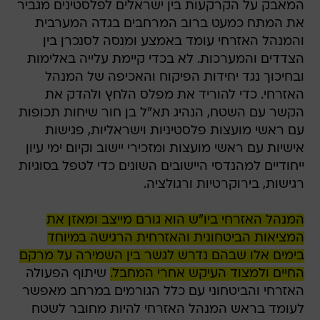
המאבק על הקרקעות בין ישראלים לפלסטינים מגביר
את המתח כמעט ברוב המרחבים בגדה המערבית
והמנהל האזרחי עומד באמצע ומנסה לסנכרן בין
הצדדים והמערכות. לא בכדי קיימת עלייה באלימות
ובחיכוך נגד יחידות הפיקוח והאכיפה של המנהל
האזרחי. כדי להוריד את מפלס הלחץ ולהדק את
הקשר עם השטח, הנהיג תא"ל בן חור שיחות תכופות
עם ראשי מועצות פלסטיניות וישראליות, פגישות
אישיות עם ראשי מועצות ומזכירי יישוב וקיום ימי עיון
ייחודיים למהנדסי היישובים השונים כדי לטפל בסוגיות
רגישות, בירוקרטיות ורגולציה.
המנהל האזרחי ביו"ש הוא גורם מייצב ומאזן את
המציאות הביטחונית והאזרחית הרגישה במיוחד
בימים אלו שבהם נדרש לגשר בין השמירה על מרקם
החיים ולמצוד העיקש אחרי המחבל.
שיתוף הפעולה
האזרחי והביטחוני עם כלל הגורמים במרחב מאפשר
לעומד בראש המנהל האזרחי להיות מחובר לשטח