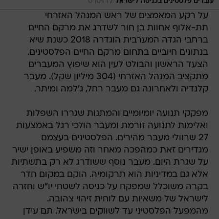
/
עובדים פלסטינים בכניסה לישראל
רויטרס
על רקע המאמצים של ראש המנהל האזרחי
תת-אלוף אחוות בן חור לשדרג את מרקם החיים
ברחבי הגדה המערבית הוגדרה 2018 כשנת שיא
בנתונים חיוביים בתחום מרקם החיים הפלסטינים.
הצעד הראשון והבולט לעין הוא שיפוץ המעברים
מתקציב המנהל האזרחי (304 מיליון שקל). מעבר
קלנדיה ולאחרונה גם מעבר רחל, ג'למה ומיתר.
מפקקי תנועה יומיומיים והמתנות שגררו השפלות
ואלימות לתנועה זורמת ומעבר הולכי רגל באמצעות
27 שרוולי מעבר מהירים. הפלסטינים בעצמם
מגדירים זאת כמהפכה מאחר וזה משפיע באופן ישיר
על שגרת היום. מעבר נוסף ששודרג לא רק בתשתיות
אלא גם במדיניות הוא תרקומיה. הוקם במקום חדר
בקרה משוכלל שמפקח על כניסה לשטחי יו"ש וחזרה
לישראל של משאיות עם לוחית זיהוי צהובה.
מהמפעל הפלסטיני עד לשווקים בישראל. תם עידן