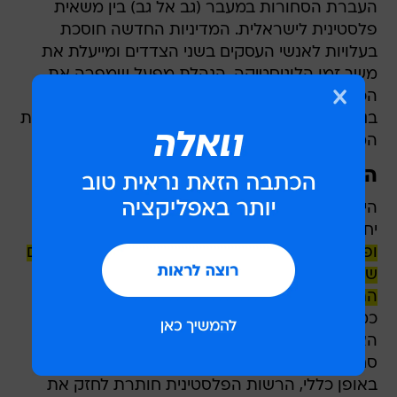
העברת הסחורות במעבר (גב אל גב) בין משאית
פלסטינית לישראלית. המדיניות החדשה חוסכת
בעלויות לאנשי העסקים בשני הצדדים ומייעלת את
משך זמן הלוגיסטיקה. הנהלת מפעל שמפרה את
הכללים ומעורבת בהעברת מוצרים דו שימושיים
בניגוד לחוק נענשת בחומרה וחוזרת לשיטה המקורית
המסורבלת והיקרה.
הרשות מסייעת בסיכול פיגועים
היציבות הכלכלית תומכת ביציבות ביטחונית באופן
יחסי. ה
רשות הפלסטינית מסייעת מאוד למדיניות זו
ופועלת לסכל פח"ע (חוששת מאוד מחמאס ופיגועים
שמערערים את היציבות והמשילות שלה) במסגרת
התיאום הביטחוני והתאום המשטרתי בין הצדדים.
כמו כן, הרשות השקיעה בכלי המשילות בשנה
האחרונה: חלוקת דוחות תנועה וחנייה, אכיפה של
סחורות גנובות או מוברחות, סמים וגניבות כלי רכב.
באופן כללי, הרשות הפלסטינית חותרת לחזק את