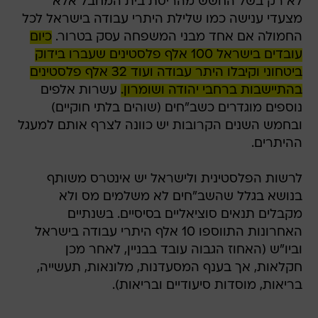
לא רק בשל החשש מהריסת בית המחבל אלא
מצעדי ענישה כמו שלילת היתרי עבודה בישראל לכל
החמולה אם אחד מבני המשפחה עסק בטרור.
כיום
עובדים בישראל 100 אלף פלסטינים שעברו בידוק
ביטחוני וקיבלו היתר עבודה ועוד 32 אלף פלסטינים
בהתיישבות ברחבי יהודה ושומרון.
עשרות אלפים
נוספים מוגדרים כשב"חים (שוהים בלתי חוקיים)
ובחמש השנים הקרובות יש כוונה לצרף אותם למעגל
ההיתרים.
לרשות הפלסטינית ולישראל יש אינטרס משותף
בנושא בגלל שהשב"חים לא משלמים מס ולא
מקבלים תנאים סוציאליים בסיסיים. בשנתיים
האחרונות התווספו 10 אלף היתרי עבודה בישראל
וביו"ש (האחוז הגבוה עובד בבניין, לאחר מכן
חקלאות, אך בענף המסעדנות, מלונאות, תעשייה,
בריאות, מוסדות סיעודיים ובריאות).