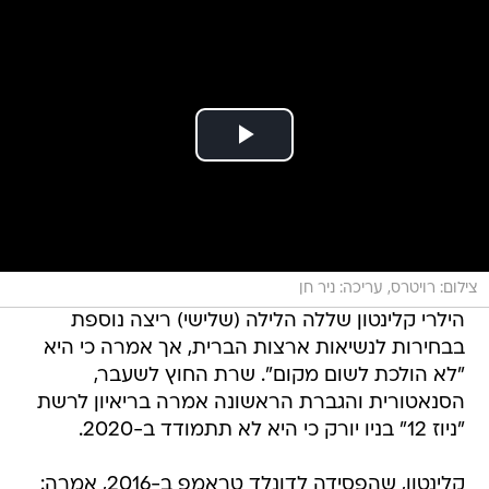
צילום: רויטרס, עריכה: ניר חן
הילרי קלינטון שללה הלילה (שלישי) ריצה נוספת
בבחירות לנשיאות ארצות הברית, אך אמרה כי היא
"לא הולכת לשום מקום". שרת החוץ לשעבר,
הסנאטורית והגברת הראשונה אמרה בריאיון לרשת
"ניוז 12" בניו יורק כי היא לא תתמודד ב-2020.
קלינטון, שהפסידה לדונלד טראמפ ב-2016, אמרה: