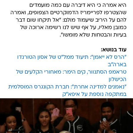
היא אמרה כי היא דיברה עם כמה מועמדים
שהצטרפו לפריימריז הדמוקרטיים הצפופים, ואמרה
להם על היריב שיעמוד מולם: "אל תיקחו שום דבר
כמובן מאליו, על אף שיש לנו רשימה ארוכה של
בעיות והבטחות שלא מומשו".
עוד בנושא:
"הרס לא ייאמן": תיעוד ממל"ט של אסון הטורנדו
בארה"ב
טראמפ הסתנוור, קים הימר: מאחורי הקלעים של
הכישלון
"נאמנים למדינה אחרת": חברת הקונגרס המוסלמית
במתקפה נוספת על איפא"ק