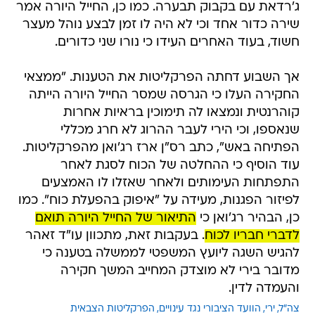
ג'רדאת עם בקבוק תבערה. כמו כן, החייל היורה אמר
שירה כדור אחד וכי לא היה לו זמן לבצע נוהל מעצר
חשוד, בעוד האחרים העידו כי נורו שני כדורים.
אך השבוע דחתה הפרקליטות את הטענות. "ממצאי
החקירה העלו כי הגרסה שמסר החייל היורה הייתה
קוהרנטית ונמצאו לה תימוכין בראיות אחרות
שנאספו, וכי הירי לעבר ההרוג לא חרג מכללי
הפתיחה באש", כתב רס"ן ארז רג'ואן מהפרקליטות.
עוד הוסיף כי ההחלטה של הכוח לסגת לאחר
התפתחות העימותים ולאחר שאזלו לו האמצעים
לפיזור הפגנות, מעידה על "איפוק בהפעלת כוח". כמו
כן, הבהיר רג'ואן כי
התיאור של החייל היורה תואם
לדברי חבריו לכוח
. בעקבות זאת, מתכוון עו"ד זאהר
להגיש השגה ליועץ המשפטי לממשלה בטענה כי
מדובר בירי לא מוצדק המחייב המשך חקירה
והעמדה לדין.
צה"ל
ירי
הוועד הציבורי נגד עינויים
הפרקליטות הצבאית