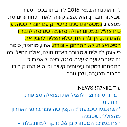
ג'רדאת נורה במאי 2016 ליד ביתו בכפר סעיר
שבאזור חברון. הוא נפצע קשה ולאחר כחודשיים מת
מפצעיו.
במשפחתו טענו כי שיחק עם חבריו כשהגיע
כוח צה"ל ובמקום החלה מהומה שגרמה לחבריו
להתרחק. אך ג'רדאת, שלא הצליח להבין את
הסיטואציה, לא התרחק - ונורה.
אחיו, מוחמד, סיפר
כי צעק לחיילים שמדובר באדם חולה, אולם החייל ירה
גם לאחר שעריף עצר. מנגד, בצה"ל אמרו כי
התפתחו במקום עימותים קשים וכי הוא החזיק בידו
בקבוק תבערה, ולכן נורה.
עוד בוואלה! NEWS:
המהנדס שרוצה להציל את ונצואלה מציפורני
הרודנות
"השתכנעו שטבעתי": הקצין שהועבר ברגע האחרון
מהצוללת שטבעה
רצח במרכז המסחרי: בן 36 נדקר למוות בלוד -