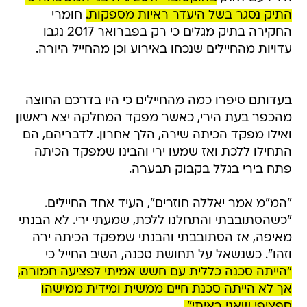
התיק נסגר בשל היעדר ראיות מספקות.
חומרי
החקירה בתיק מגלים כי רק בפברואר 2017 נגבו
עדויות מהחיילים שנכחו באירוע וכן מהחייל היורה.
בעדותם סיפרו כמה מהחיילים כי היו בדרכם החוצה
מהכפר בעת הירי, כאשר מפקד המחלקה יצא ראשון
ואילו מפקד הכיתה שירה, הלך אחרון. לדבריהם, הם
התחילו ללכת ואז שמעו ירי והבינו שמפקד הכיתה
פתח בירי בגלל בקבוק תבערה.
"המ"מ אמר יאללה חוזרים", העיד אחד החיילים.
"כשהסתובבתי והתחלנו ללכת, שמעתי ירי. לא הבנתי
מאיפה, אז הסתובבתי והבנתי שמפקד הכיתה ירה
וזהו". כשנשאל על תחושת סכנה, השיב החייל כי
"הייתה סכנה כללית עם חשש אמיתי לפציעה חמורה,
אך לא הייתה סכנת חיים ממשית ומידית ממישהו
ספציפי שאני ראיתי".