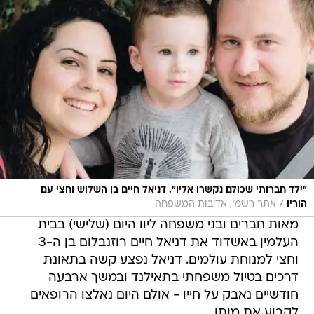
"ילד חברותי שכולם נקשרו אליו". דניאל חיים בן השלוש וחצי עם
/
הוריו
אתר רשמי, אדיבות המשפחה
מאות חברים ובני משפחה ליוו היום (שלישי) בבית
העלמין באשדוד את דניאל חיים רוזנבלום בן ה-3
וחצי למנוחת עולמים. דניאל נפצע קשה בתאונת
דרכים בטיול משפחתי בתאילנד ובמשך ארבעה
חודשיים נאבק על חייו - אולם היום נאלצו הרופאים
לקבוע את מותו.