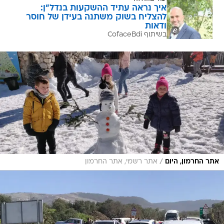
איך נראה עתיד ההשקעות בנדל"ן:
להצליח בשוק משתנה בעידן של חוסר
ודאות
בשיתוף CofaceBdi
/
אתר החרמון, היום
אתר רשמי, אתר החרמון