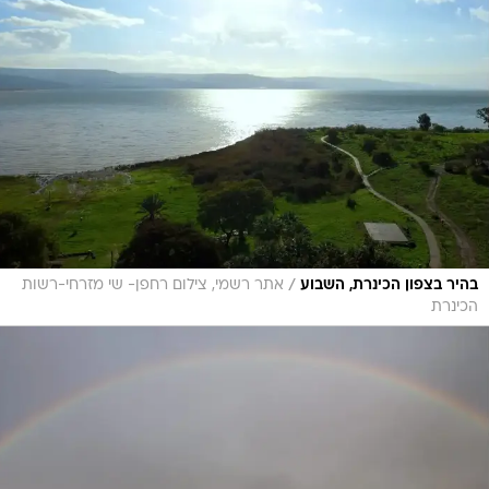
/
בהיר בצפון הכינרת, השבוע
אתר רשמי, צילום רחפן- שי מזרחי-רשות
הכינרת