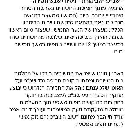
- שב"כ: "הביקורת - ניסיון לשבש חקירה"
ארבעה מתוך חמשת החשודים בפרשת הטרור
היהודי ישוחררו היום (חמישי) ממעצר בתנאים
מגבילים, זאת בהתאם לבקשת שירות הביטחון
הכללי, מעצרו של הנער החמישי, שעצור מיום ראשון
שעבר, הוארך בשישה ימים. שלושה מהחשודים שהו
במעצר במשך 12 יום ושניים נוספים במשך חמישה
ימים.
בארגון חוננו שייצג את החשודים בירכו על החלטת
בית המשפט ומתחו ביקורת חריפה נגד שב"כ ועל
האופן שלטענתם ניהל את החקירה. "נדרוש כי יבוצע
תחקיר הכיצד הגיע שב"כ למצב כזה בו חוקר
בחקירות כה קשות חפים משפע תוך התעלמות
מוחלטת מזעקתם וזעק המשפחות ועורך דינו", אמר
עו"ד חי הבר מחוננו. "שוב השב"כ גרם נזק נפשי
לנערים חפים מפשע".