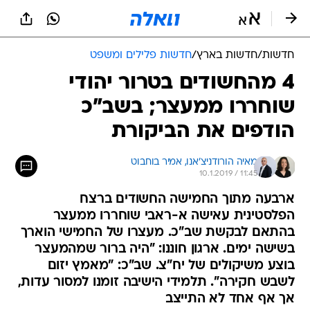
חדשות
/
חדשות בארץ
/
חדשות פלילים ומשפט
4 מהחשודים בטרור יהודי
שוחררו ממעצר; בשב"כ
הודפים את הביקורת
מאיה הורודניצ'אנו, 
אמיר בוחבוט
10.1.2019 / 11:45
ארבעה מתוך החמישה החשודים ברצח
הפלסטינית עאישה א-ראבי שוחררו ממעצר
בהתאם לבקשת שב"כ. מעצרו של החמישי הוארך
בשישה ימים. ארגון חוננו: "היה ברור שמהמעצר
בוצע משיקולים של יח"צ. שב"כ: "מאמץ יזום
לשבש חקירה". תלמידי הישיבה זומנו למסור עדות,
אך אף אחד לא התייצב