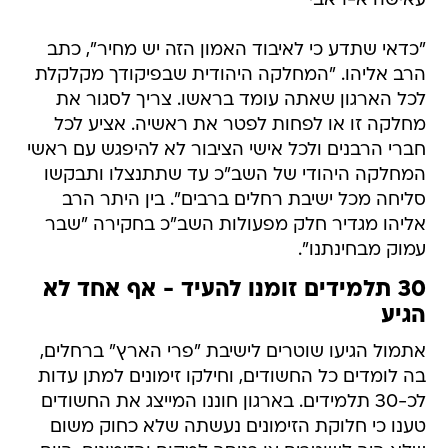
עאישה א-ראבי
"כדאי שתדע כי לאיבוד האמון הזה יש מחיר", כתב
הרב אליהו. "המחלקה היהודית שבפיקודך מקלקלת
לכל הארגון שאתה עומד בראשו. צריך לסגור את
מחלקה זו או לפחות לפטר את ראשיה. אציע לכל
חברי הרבנים ולכל אישי הציבור לא להיפגש עם ראשי
המחלקה היהודי של השב"כ עד שתתנצלו ותבקשו
סליחה מכל ישיבת רחלים ברבים". בין היתר הרב
אליהו מגדיר חלק מפעולות השב"כ בחקירה "שבר
עמוק מבחינתנו".
30 תלמידים זומנו להעיד - אף אחד לא
הגיע
אתמול הגיעו שוטרים לישיבת "פרי הארץ" ברחלים,
בה לומדים כל החשודים, וחילקו זימונים למתן עדות
לכ-30 תלמידים. בארגון חוננו המייצג את החשודים
טענו כי חלוקת הזימונים נעשתה שלא כחוק משום