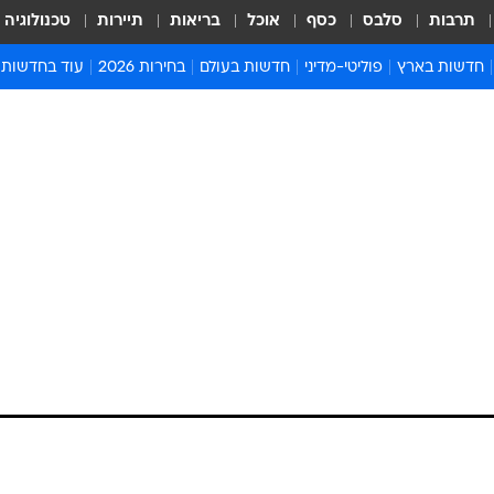
תרבות
סלבס
כסף
אוכל
בריאות
תיירות
טכנולוגיה
חדשות בארץ
פוליטי-מדיני
חדשות בעולם
בחירות 2026
עוד בחדשות
אירועים בארץ
פוליטיקה וממשל
המזרח התיכון
דעות ופרשנויו
חדשות פלילים ומשפט
יחסי חוץ
אירופה
סרי ושלזינגר
חינוך
אמריקה
פרויקטים מיוח
ישראלים בחו"ל
אסיה והפסיפיק
אסור לפספס
בריאות
אפריקה
מדע וסביבה
חברה ורווחה
הנחיות פיקוד 
ארכיון מדורים
זמני כניסת ש
לוח חופשות וח
לוח שנה
חדשות יהדות
חדשות המשפ