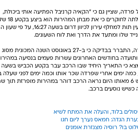
פרדה, שציין גם כי "הקאיה קרניבל הפתיעה אותי ביכולת,
בעוצמה ובמהירות". הצצה בפוסט גילתה לחוקרים כי את מבחן המהירות הוא ביצע
הכביש המהיר, כשהוא נע בין מחלף עין תות למחלף עירון לכיוון דרום בשעה 27
ייד שלו ומתעד את הדרך ואת לוח השעונים.
הימ"ר פתח בחקירה ולדברי המשטרה, התברר בבדיקה כי ב-27 באוגוסט השנה המכונית מסוג
 ותועדה בחודשים האחרונים עשרות פעמים בנסיעה במהירו
סף לכך, נמצא כי התאריך היחיד שבו הרכב עבר בקטע הכביש בשעה
ון היה ה-31 לאוגוסט, כמה ימים אחרי שפרדה שכר אותו וכמה ימים לפני שעלה
הפייסבוק שלו. בתיעוד מצלמות כביש 6 מאותו היום נראה הרכב דוהר במהירות מופרזת תוך
 כשיש נוסעים ברכב.
סולים בלוד, והעלה את המתח לשיא
רת הגדה: חמאס נערך ליום חגו
לוט בו? רוסיה מצנזרת אומנים