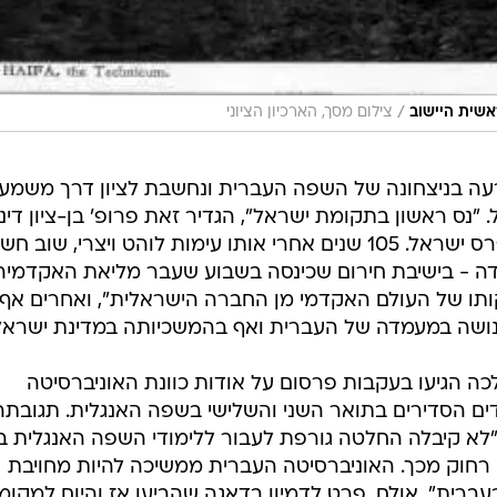
/
אשית היישוב
צילום מסך, הארכיון הציוני
ה בניצחונה של השפה העברית ונחשבת לציון דרך משמעו
"נס ראשון בתקומת ישראל", הגדיר זאת פרופ' בן-ציון דינו
חבר כנסת לשעבר, היסטוריון וחתן פרס ישראל. 105 שנים אחרי אותו עימות לוהט ויצרי, שוב 
ה - בישיבת חירום שכינסה בשבוע שעבר מליאת האקדמיה
תו של העולם האקדמי מן החברה הישראלית", ואחרים אף
 אנושה במעמדה של העברית ואף בהמשכיותה במדינת ישראל
ה הגיעו בעקבות פרסום על אודות כוונת האוניברסיטה
דים הסדירים בתואר השני והשלישי בשפה האנגלית. תגובת
 "לא קיבלה החלטה גורפת לעבור ללימודי השפה האנגלית 
 רחוק מכך. האוניברסיטה העברית ממשיכה להיות מחויבת
עברית". אולם, פרט לדמיון בדאגה שהביעו אז והיום למקומ