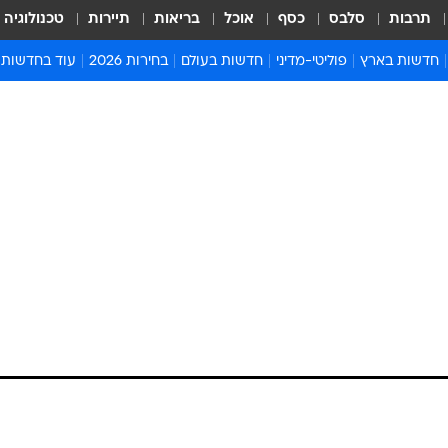
תרבות
סלבס
כסף
אוכל
בריאות
תיירות
טכנולוגיה
חדשות בארץ
פוליטי-מדיני
חדשות בעולם
בחירות 2026
עוד בחדשות
אירועים בארץ
פוליטיקה וממשל
המזרח התיכון
דעות ופרשנויו
חדשות פלילים ומשפט
יחסי חוץ
אירופה
סרי ושלזינגר
חינוך
אמריקה
פרויקטים מיוח
ישראלים בחו"ל
אסיה והפסיפיק
אסור לפספס
בריאות
אפריקה
מדע וסביבה
חברה ורווחה
הנחיות פיקוד 
ארכיון מדורים
זמני כניסת ש
לוח חופשות וח
לוח שנה
חדשות יהדות
חדשות המשפ