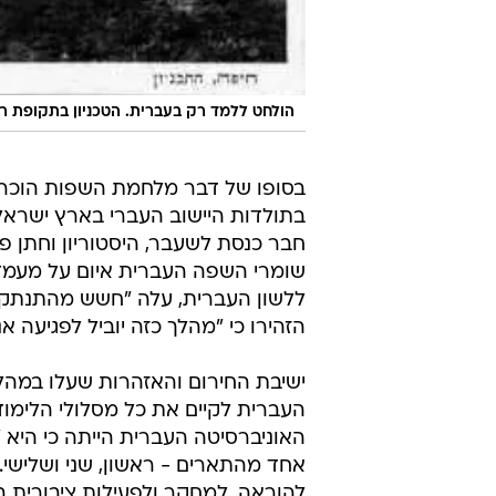
הולחט ללמד רק בעברית. הטכניון בתקופת ר
בסופו של דבר מלחמת השפות הוכרע
בתולדות היישוב העברי בארץ ישראל. 
שומרי השפה העברית איום על מעמד
ללשון העברית, עלה "חשש מהתנתקו
הזהירו כי "מהלך כזה יוביל לפגיעה
ישיבת החירום והאזהרות שעלו במהלכ
העברית לקיים את כל מסלולי הלימו
האוניברסיטה העברית הייתה כי היא
אחד מהתארים - ראשון, שני ושלישי.
להוראה, למחקר ולפעילות ציבורית ב