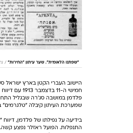
/
"שפתנו הלאומית". שער עיתון "החירות"
צי
היישוב העברי הקטן בארץ ישראל סע
חמישי ה-11 בד
פלדמן במושבה סג'רה שבגליל התחתו
שמערכת העיתון קיבלה "טלגרמים" בנושא, כך
בידיעה על נפילתו של פלדמן, דיווח
התנפלות. הפועל ראזלר נפצע קשה. מצ