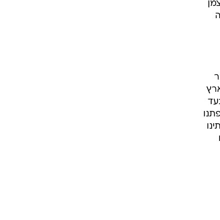
מן
ה
ר
רץ
עד
תנו
ינו