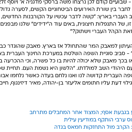
שבועיים קודם לכן נרצחו משה ברסקי מדגניה א' ויוסף זלצ
לחבר בין שורת האירועים הביטחוניים הקשים, לסערה גדול
 העברי בארץ: "קשה לדבר עכשיו על הקורבנות החדשים,
ו, של התנפלות חיצונית, באים עוד ה"ידידים" שלנו מבפנים
זאת הקהל העברי וישתוק?"
 העיתון למאבק המר שהתחולל אז בארץ. מאבק שהוגדר כב
- סביב סוגיית השפה השלטת במערכת החינוך העברית בא
בכך מאבק שלא יכולה להיות בו כל פשרה, וכי ההכרעה ב
ם היהודי השב למולדתו. "הלשון היא נשמת העם. תחיית שפ
השפה העברית קדושה לנו ואנו נלחם בעדה כאשר נלחמו אבות
וי דעת עליו חתומים אליעזר בן-יהודה, מאיר דיזינגוף, חיים
ע בגבעת אסף; המצוד אחר המחבלים מתרחב
ס ערבי הותקף במודיעין עילית
 הקרב מול התחזקות חמאס בגדה