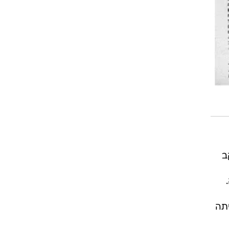
קב
יתה