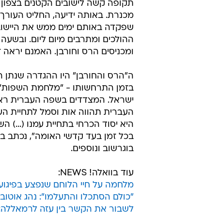
תקופה קשה לישובים הקטנים בצפון - 
מכנרת. באותה ידיעה, החליט העורך 
שפקדה באותם ימים ממש את היישוב
ההולכים ומתרבים מיום ליום. ובשעה ז
ומכניסים הרס וחורבן. האמנם יראה 
ה"הרס והחורבן" היו ההגדרה שנתן
בזמן התרחשותו - "מלחמת השפות" 
ישראל. המצדדים בשפה העברית ראו 
העברית תהווה אות וסמל לתחיית הע
היא יסוד הכרחי בתחיית עמנו (...) 
בכל זמן בעד קדשי האומה", נכתב בגיל
בוגרשוב ונוספים.
עוד בוואלה! NEWS:
מלחמה על חיי הלוחם שנפצע בפיגו
"כולם הסתכלו והתעלמו": נהג אוטובו
לשבור את הקשר בין עזה לרמאללה: