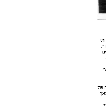
תי
ר,
חשים
".
ה של
באף
ה